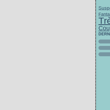
Susp
Fanta
Tr
Cou
DERN