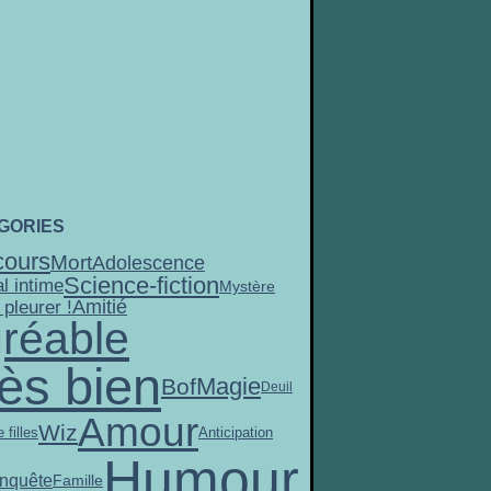
GORIES
ours
Mort
Adolescence
Science-fiction
l intime
Mystère
Amitié
 pleurer !
réable
ès bien
Magie
Bof
Deuil
Amour
Wiz
 filles
Anticipation
Humour
nquête
Famille