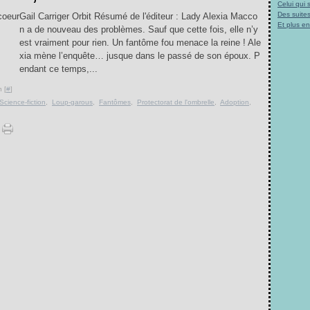
Celui qui
Des suites
Gail Carriger Orbit Résumé de l'éditeur : Lady Alexia Macco
Et plus e
n a de nouveau des problèmes. Sauf que cette fois, elle n’y
est vraiment pour rien. Un fantôme fou menace la reine ! Ale
xia mène l’enquête… jusque dans le passé de son époux. P
endant ce temps,...
 [
#
]
Science-fiction
,
Loup-garous
,
Fantômes
,
Protectorat de l'ombrelle
,
Adoption
,