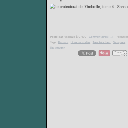
Posté par Radicale à 07:00 -
Commentaires [
…
]
- Permalien
Tags:
Humour
,
Homosexualité
,
Très très bien
,
Vampires
,
Steampunk