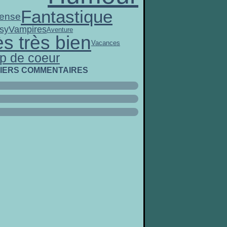
Fantastique
ense
sy
Vampires
Aventure
ès très bien
Vacances
p de coeur
IERS COMMENTAIRES