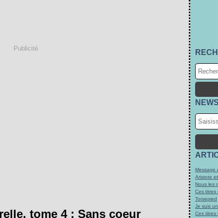
Publicité
RECH
NEWS
ARTI
Message d
Aristote e
Nous les 
Ces titres
Torsepied
Je suis u
relle, tome 4 : Sans coeur
Ces titres