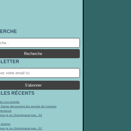
ERCHE
LETTER
CLES RÉCENTS
e non-rentrée
t Dante découvrent les secrets de l'univers
menteurs
 que je ne chroniquerai pas...32
n dragon
 que je ne chroniquerai pas...31