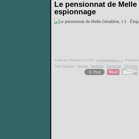
Le pensionnat de Melle G
espionnage
Posté par Radicale à 12:00 -
Commentaires [
…
]
- Permalien
Tags:
Fantasy
,
Humour
,
Vampires
,
Suspense
,
Très bien