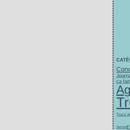
CATÉ
Conc
Journa
ça fait
Ag
Tr
Trucs de
E
Secret