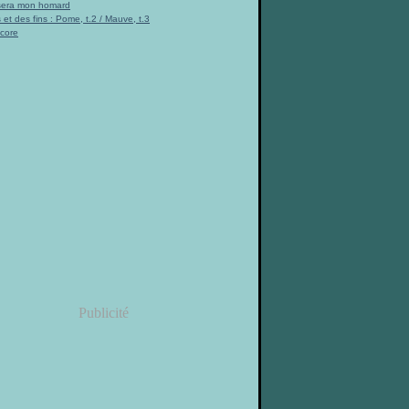
 sera mon homard
 et des fins : Pome, t.2 / Mauve, t.3
ncore
Publicité