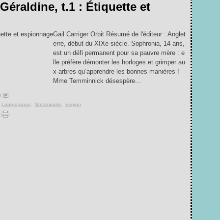
éraldine, t.1 : Étiquette et
Gail Carriger Orbit Résumé de l'éditeur : Anglet
erre, début du XIXe siècle. Sophronia, 14 ans,
est un défi permanent pour sa pauvre mère : e
lle préfère démonter les horloges et grimper au
x arbres qu’apprendre les bonnes manières !
Mme Temminnick désespère...
 [
#
]
,
Loup-garous
,
Steampunk
,
Espion