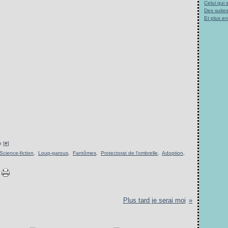
Celui qui
Des suites
Et plus e
 [
#
]
Science-fiction
,
Loup-garous
,
Fantômes
,
Protectorat de l'ombrelle
,
Adoption
,
Plus tard je serai moi