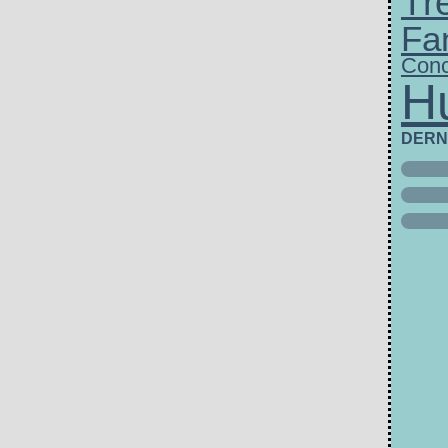
Tr
Fa
Conc
H
DERN