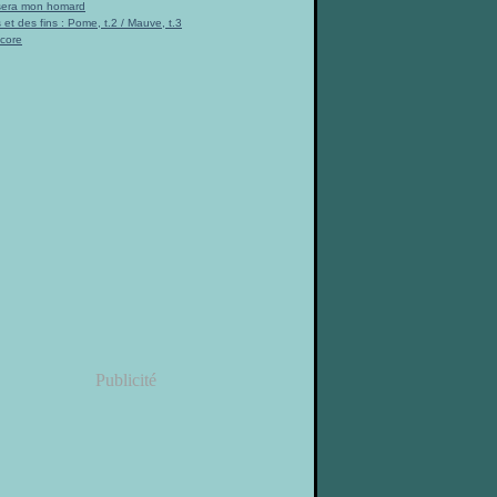
 sera mon homard
 et des fins : Pome, t.2 / Mauve, t.3
ncore
Publicité