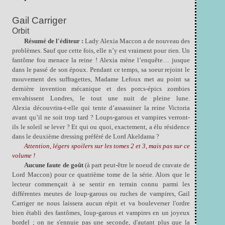
Gail Carriger
Orbit
Résumé de l'éditeur :
Lady Alexia Maccon a de nouveau des
problèmes. Sauf que cette fois, elle n’y est vraiment pour rien. Un
fantôme fou menace la reine ! Alexia mène l’enquête… jusque
dans le passé de son époux. Pendant ce temps, sa soeur rejoint le
mouvement des suffragettes, Madame Lefoux met au point sa
dernière invention mécanique et des porcs-épics zombies
envahissent Londres, le tout une nuit de pleine lune.
Alexia découvrira-t-elle qui tente d’assassiner la reine Victoria
avant qu’il ne soit trop tard ? Loups-garous et vampires verront-
ils le soleil se lever ? Et qui ou quoi, exactement, a élu résidence
dans le deuxième dressing préféré de Lord Akeldama ?
Attention, légers spoilers sur les tomes 2 et 3, mais pas sur ce
volume !
Aucune faute de goût
(à part peut-être le noeud de cravate de
Lord Maccon) pour ce quatrième tome de la série. Alors que le
lecteur commençait à se sentir en terrain connu parmi les
différentes meutes de loup-garous ou ruches de vampires, Gail
Carriger ne nous laissera aucun répit et va bouleverser l'ordre
bien établi des fantômes, loup-garous et vampires en un joyeux
bordel ; on ne s'ennuie pas une seconde, d'autant plus que la