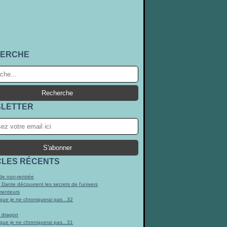
ERCHE
LETTER
CLES RÉCENTS
e non-rentrée
t Dante découvrent les secrets de l'univers
menteurs
 que je ne chroniquerai pas...32
n dragon
 que je ne chroniquerai pas...31