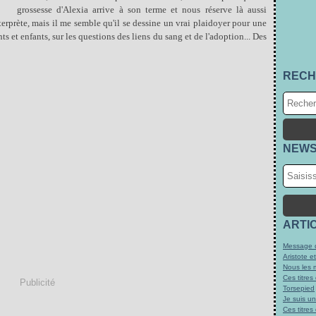
grossesse d'Alexia arrive à son terme et nous réserve là aussi
nterprète, mais il me semble qu'il se dessine un vrai plaidoyer pour une
ts et enfants, sur les questions des liens du sang et de l'adoption... Des
RECH
NEWS
ARTI
Message d
Aristote e
Nous les 
Ces titres
Publicité
Torsepied
Je suis u
Ces titres