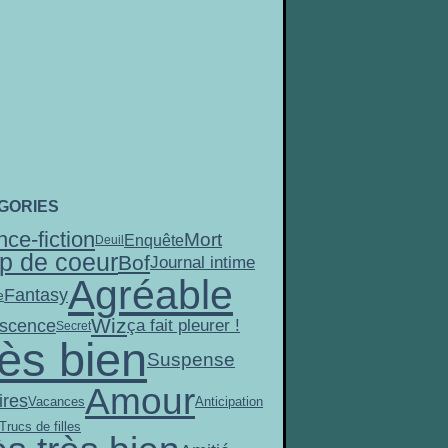
GORIES
nce-fiction
Mort
Enquête
Deuil
p de coeur
Bof
Journal intime
Agréable
Fantasy
e
Wiz
scence
ça fait pleurer !
Secret
ès bien
Suspense
Amour
res
Vacances
Anticipation
Trucs de filles