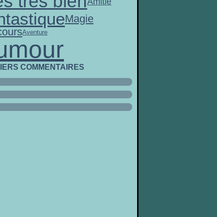
ès très bien
Amitié
ntastique
Magie
ours
Aventure
umour
IERS COMMENTAIRES