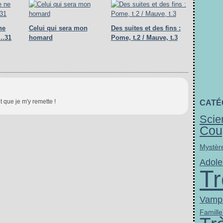
ne
Celui qui sera mon
Des suites et des fins :
..31
homard
Pome, t.2 / Mauve, t.3
t que je m'y remette !
CATÉ
Scie
Cou
Mystèr
Adole
Tr
Vampi
Famille