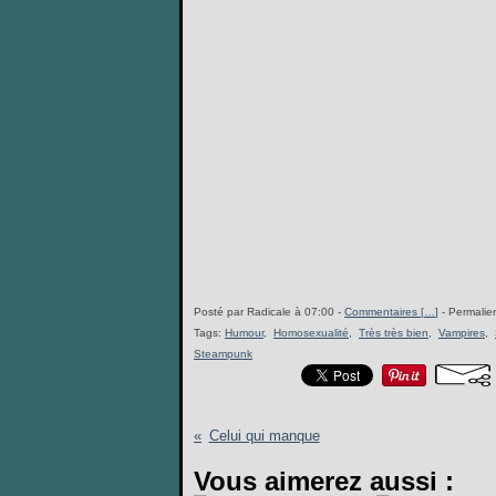
Posté par Radicale à 07:00 -
Commentaires [
…
]
- Permalien
Tags:
Humour
,
Homosexualité
,
Très très bien
,
Vampires
,
Steampunk
Celui qui manque
Vous aimerez aussi :