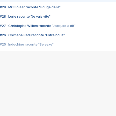
#29 : MC Solaar raconte "Bouge de là"
28 : Lorie raconte "Je vais vite"
#27 : Christophe Willem raconte "Jacques a dit"
#26 : Chimène Badi raconte "Entre nous"
#25 : Indochine raconte "3e sexe"
#24 : Zaho raconte "C'est chelou"
#23 : Patrick Bruel raconte "Au café des délices"
#22 : Kyo raconte "Le chemin"
#21 : Nolwenn Leroy raconte "Cassé"
#20 : Patrick Hernandez raconte "Born to be alive"
#19 : Lorie raconte "Près de moi"
#18 : Michael Jones raconte "A nos actes manqués" (avec Jean-Jacque