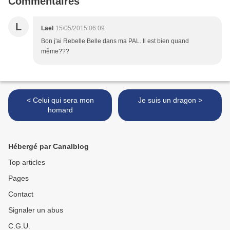
Commentaires
L
Lael
15/05/2015 06:09
Bon j'ai Rebelle Belle dans ma PAL. Il est bien quand
même???
< Celui qui sera mon
Je suis un dragon >
homard
Hébergé par Canalblog
Top articles
Pages
Contact
Signaler un abus
C.G.U.