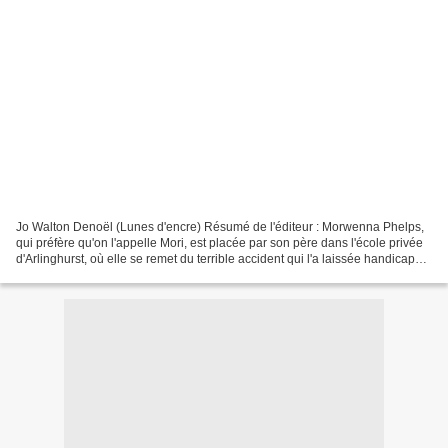
Jo Walton Denoël (Lunes d'encre) Résumé de l'éditeur : Morwenna Phelps,
qui préfère qu'on l'appelle Mori, est placée par son père dans l'école privée
d'Arlinghurst, où elle se remet du terrible accident qui l'a laissée handicapée
et l'a privée à jamais...