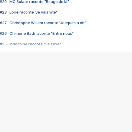
#29 : MC Solaar raconte "Bouge de là"
28 : Lorie raconte "Je vais vite"
#27 : Christophe Willem raconte "Jacques a dit"
#26 : Chimène Badi raconte "Entre nous"
#25 : Indochine raconte "3e sexe"
#24 : Zaho raconte "C'est chelou"
#23 : Patrick Bruel raconte "Au café des délices"
#22 : Kyo raconte "Le chemin"
#21 : Nolwenn Leroy raconte "Cassé"
#20 : Patrick Hernandez raconte "Born to be alive"
#19 : Lorie raconte "Près de moi"
#18 : Michael Jones raconte "A nos actes manqués" (avec Jean-Jacque
#17 : Khaled raconte "Aïcha"