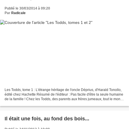
Publié le 30/03/2014 à 09:20
Par
Radicale
Les Todds, tome 1 : L'étrange héritage de l'oncle Déprius, d'Harald Tonollo,
édité chez Hachette Résumé de l'éditeur : Pas facile d'être la seule humaine
de la famille ! Chez les Todds, des parents aux frères jumeaux, tout le monde
a du sang d'enchanteur...
Il était une fois, au fond des bois...