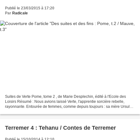
Publié le 23/03/2015 à 17:20
Par
Radicale
Suites de Verte Pome, tome 2 , de Marie Desplechin, édité à l'Ecole des
Loisirs Résumé : Nous avions laissé Verte, l'apprentie sorcière rebelle,
rayonnante. Entourée de femmes, comme depuis toujours : sa mère Ursule
et sa grand-mère Anastabotte. Mais...
Terremer 4 : Tehanu / Contes de Terremer
Publié le 15/10/2014 à 12:10