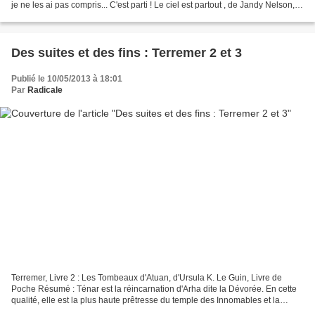
je ne les ai pas compris... C'est parti ! Le ciel est partout , de Jandy Nelson,
Editions Gallimard...
Des suites et des fins : Terremer 2 et 3
Publié le 10/05/2013 à 18:01
Par
Radicale
Terremer, Livre 2 : Les Tombeaux d'Atuan, d'Ursula K. Le Guin, Livre de
Poche Résumé : Ténar est la réincarnation d'Arha dite la Dévorée. En cette
qualité, elle est la plus haute prêtresse du temple des Innomables et la
Gardienne de leurs tombeaux sur...