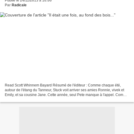
Publié le 24/11/2013 à 10:00
Par
Radicale
Read Scott Whinnem Bayard Résumé de l'éditeur : Comme chaque été,
autour de l'étang du Tanneur, Stuck voit arriver ses amies Ronnie, vivek et
Emily, et sa cousine Jane. Cette année, seul Pete manque à l'appel. Comme
chaque été, ils se réunissent autour...