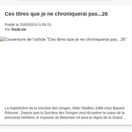
Ces titres que je ne chroniquerai pas...26
Publié le 25/05/2014 à 09:15
Par
Radicale
La malédiction de la sorcière des songes, Allan Stratton, édité chez Bayard
Résumé : Depuis que la Sorcière des Songes veut récupérer le coeur de la
princesse héritière, le royaume de Bellumen vit sous le règne de la Grande
Terreur. Mais le roi et la...