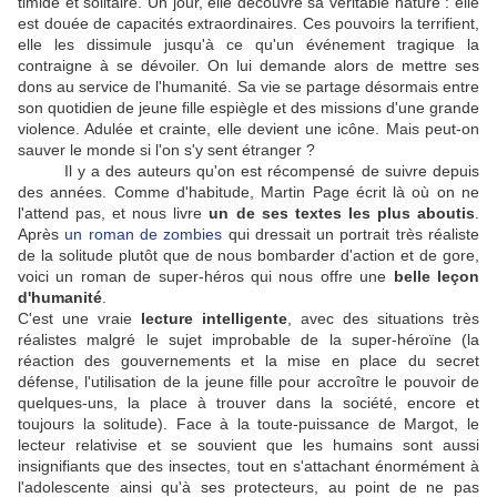
timide et solitaire. Un jour, elle découvre sa véritable nature : elle
est douée de capacités extraordinaires. Ces pouvoirs la terrifient,
elle les dissimule jusqu'à ce qu'un événement tragique la
contraigne à se dévoiler. On lui demande alors de mettre ses
dons au service de l'humanité. Sa vie se partage désormais entre
son quotidien de jeune fille espiègle et des missions d'une grande
violence. Adulée et crainte, elle devient une icône. Mais peut-on
sauver le monde si l'on s'y sent étranger ?
Il y a des auteurs qu'on est récompensé de suivre depuis
des années.
Comme d'habitude, Martin Page écrit là où on ne
l'attend pas, et nous livre
un de ses textes les plus aboutis
.
Après
un roman de zombies
qui dressait un portrait très réaliste
de la solitude plutôt que de nous bombarder d'action et de gore,
voici un roman de super-héros qui nous offre une
belle leçon
d'humanité
.
C'est une vraie
lecture intelligente
, avec des situations très
réalistes malgré le sujet improbable de la super-héroïne (la
réaction des gouvernements et la mise en place du secret
défense, l'utilisation de la jeune fille pour accroître le pouvoir de
quelques-uns, la place à trouver dans la société, encore et
toujours la solitude). Face à la toute-puissance de Margot, le
lecteur relativise et se souvient que les humains sont aussi
insignifiants que des insectes, tout en s'attachant énormément à
l'adolescente ainsi qu'à ses protecteurs, au point de ne pas