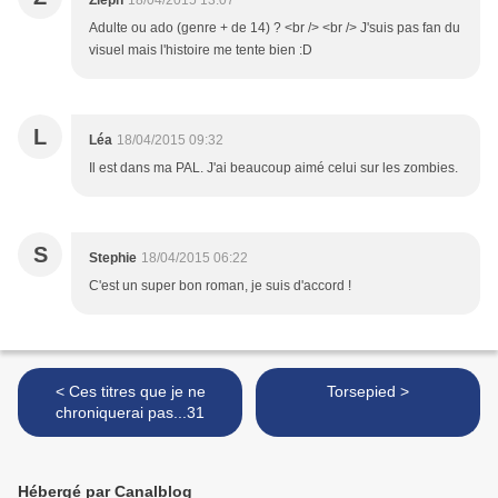
Zieph
18/04/2015 13:07
Adulte ou ado (genre + de 14) ? <br /> <br /> J'suis pas fan du
visuel mais l'histoire me tente bien :D
L
Léa
18/04/2015 09:32
Il est dans ma PAL. J'ai beaucoup aimé celui sur les zombies.
S
Stephie
18/04/2015 06:22
C'est un super bon roman, je suis d'accord !
< Ces titres que je ne
Torsepied >
chroniquerai pas...31
Hébergé par Canalblog