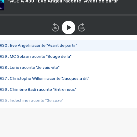
FACE A #30 : Eve Angeli raconte "Avant de partir"
#30 : Eve Angeli raconte "Avant de partir"
#29 : MC Solaar raconte "Bouge de là"
28 : Lorie raconte "Je vais vite"
#27 : Christophe Willem raconte "Jacques a dit"
#26 : Chimène Badi raconte "Entre nous"
#25 : Indochine raconte "3e sexe"
#24 : Zaho raconte "C'est chelou"
#23 : Patrick Bruel raconte "Au café des délices"
#22 : Kyo raconte "Le chemin"