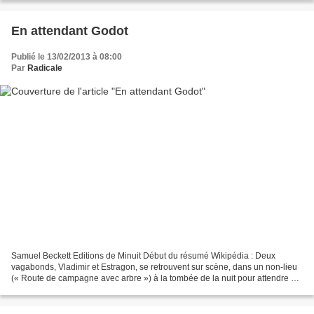
En attendant Godot
Publié le 13/02/2013 à 08:00
Par
Radicale
Samuel Beckett Editions de Minuit Début du résumé Wikipédia : Deux
vagabonds, Vladimir et Estragon, se retrouvent sur scène, dans un non-lieu
(« Route de campagne avec arbre ») à la tombée de la nuit pour attendre «
Godot ». Cet homme — qui ne viendra...