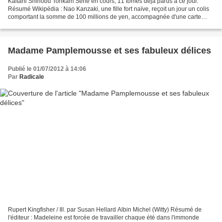
Kaitani Shinobu Tonkam Série en cours, 11 tomes déjà parus à ce jour.
Résumé Wikipédia : Nao Kanzaki, une fille fort naïve, reçoit un jour un colis
comportant la somme de 100 millions de yen, accompagnée d'une carte
expliquant qu'elle a été choisie pour...
Madame Pamplemousse et ses fabuleux délices
Publié le 01/07/2012 à 14:06
Par
Radicale
Rupert Kingfisher / Ill. par Susan Hellard Albin Michel (Witty) Résumé de
l'éditeur : Madeleine est forcée de travailler chaque été dans l'immonde