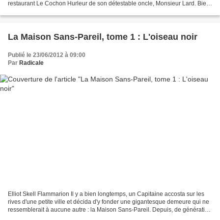
restaurant Le Cochon Hurleur de son détestable oncle, Monsieur Lard. Bien
qu'elle soit une excellente cuisinière,...
La Maison Sans-Pareil, tome 1 : L'oiseau noir
Publié le 23/06/2012 à 09:00
Par
Radicale
Elliot Skell Flammarion Il y a bien longtemps, un Capitaine accosta sur les
rives d'une petite ville et décida d'y fonder une gigantesque demeure qui ne
ressemblerait à aucune autre : la Maison Sans-Pareil. Depuis, de génération
en génération, les habitants...