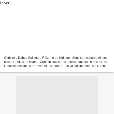
Christelle Dabos Gallimard Résumé de l'éditeur : Sous son écharpe élimée
et ses lunettes de myope, Ophélie cache des dons singuliers : elle peut lire
le passé des objets et traverser les miroirs. Elle vit paisiblement sur l'Arche
d'Anima quand on la fiance...