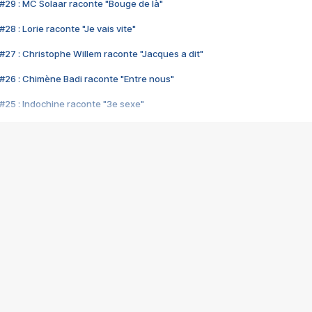
#29 : MC Solaar raconte "Bouge de là"
28 : Lorie raconte "Je vais vite"
#27 : Christophe Willem raconte "Jacques a dit"
#26 : Chimène Badi raconte "Entre nous"
#25 : Indochine raconte "3e sexe"
#24 : Zaho raconte "C'est chelou"
#23 : Patrick Bruel raconte "Au café des délices"
#22 : Kyo raconte "Le chemin"
#21 : Nolwenn Leroy raconte "Cassé"
#20 : Patrick Hernandez raconte "Born to be alive"
#19 : Lorie raconte "Près de moi"
#18 : Michael Jones raconte "A nos actes manqués" (avec Jean-Jacque
#17 : Khaled raconte "Aïcha"