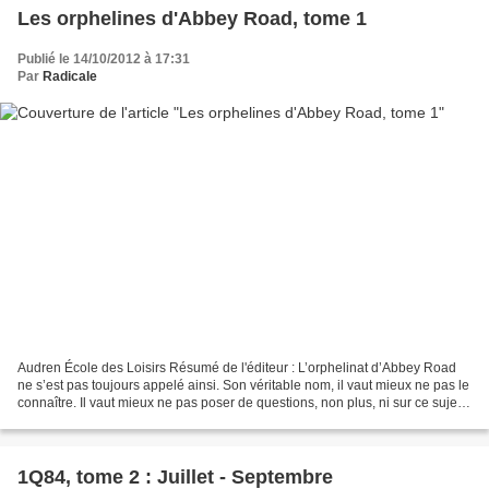
Les orphelines d'Abbey Road, tome 1
Publié le 14/10/2012 à 17:31
Par
Radicale
Audren École des Loisirs Résumé de l'éditeur : L’orphelinat d’Abbey Road
ne s’est pas toujours appelé ainsi. Son véritable nom, il vaut mieux ne pas le
connaître. Il vaut mieux ne pas poser de questions, non plus, ni sur ce sujet
ni sur aucun autre. Soeur...
1Q84, tome 2 : Juillet - Septembre