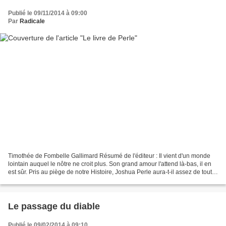
Publié le 09/11/2014 à 09:00
Par
Radicale
Timothée de Fombelle Gallimard Résumé de l'éditeur : Il vient d'un monde
lointain auquel le nôtre ne croit plus. Son grand amour l'attend là-bas, il en
est sûr. Pris au piège de notre Histoire, Joshua Perle aura-t-il assez de toute
une vie pour trouver...
Le passage du diable
Publié le 09/02/2014 à 09:10