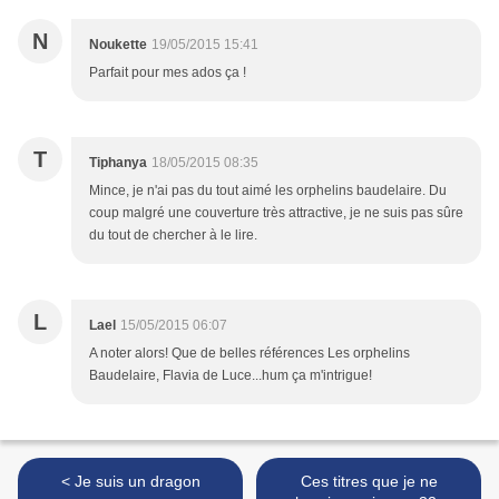
N
Noukette
19/05/2015 15:41
Parfait pour mes ados ça !
T
Tiphanya
18/05/2015 08:35
Mince, je n'ai pas du tout aimé les orphelins baudelaire. Du
coup malgré une couverture très attractive, je ne suis pas sûre
du tout de chercher à le lire.
L
Lael
15/05/2015 06:07
A noter alors! Que de belles références Les orphelins
Baudelaire, Flavia de Luce...hum ça m'intrigue!
< Je suis un dragon
Ces titres que je ne