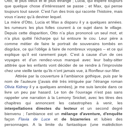
Otto, le plus vieux et le plus étrange ; Lucia, qui espère toujours
que quelque chose d’intéressant se passe ; et Max, qui pense
toujours tout savoir. C’est l’un des trois qui raconte l’histoire, mais
vous n’avez qu’à deviner lequel.
La mère d’Otto, Lucia et Max a disparu il y a quelques années.
les rumeurs les plus folles courent à ce sujet dans le village.
Depuis cette disparition, Otto n’a plus prononcé un seul mot, et
n’a plus quitté l’écharpe qui lui entoure le cou. Leur père a
comme métier de faire le portrait de souverains tombés en
disgrâce, ce qui l’oblige à faire de nombreux voyages – et ce qui
explique qu’il est rarement payé. C’est à cause d’un de ces
voyages et d’un rendez-vous manqué avec leur baby-sitter
attitrée que les enfants vont décider de se rendre à l’improviste
chez une vieille tante qu’ils n’ont jamais vue, à Ronfleur-sur-Mer.
Attirée par la couverture à l'ambiance gothique, puis par le
nom de l'auteure (j'avais été très intriguée par l'étrange roman
Olivia Kidney
il y a quelques années), je me suis lancée dans ce
livre un peu par hasard. Le ton de l'ouvrage n'est pas sans
rappeler une narration à la Lemony Snicket, avec les titres des
chapitres qui annoncent les catastrophes à venir, les
interpellations directes du lecteur
et un second degré
bienvenu ; l'ambiance est un
mélange d'aventure, d'enquête
façon
Flavia de Luce
et
de bizarreries
et lubies des
personnages. A la limite du fantastique (une malédiction