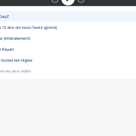
 DayZ
 a 13 ans (et vous l'avez ignoré)
e (littéralement)
im Rayan
 toutes les règles
s les jeux vidéo
us choquant de Rockstar ? - Le scandale BULLY
e plus moche de Steam
du RÊVE tourne au CAUCHEMAR
pendant 8 heures
it… à tort