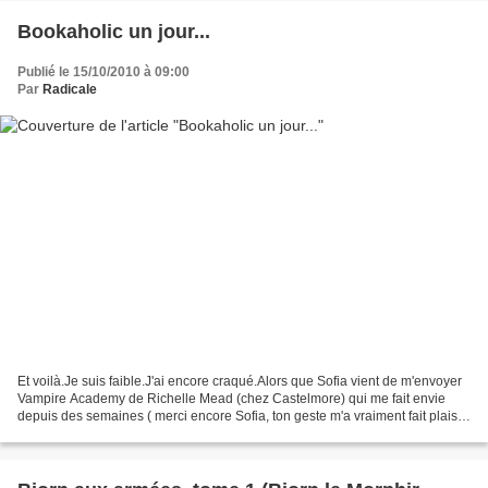
Bookaholic un jour...
Publié le 15/10/2010 à 09:00
Par
Radicale
Et voilà.Je suis faible.J'ai encore craqué.Alors que Sofia vient de m'envoyer
Vampire Academy de Richelle Mead (chez Castelmore) qui me fait envie
depuis des semaines ( merci encore Sofia, ton geste m'a vraiment fait plaisir
!), et que j'attends l'arrivée...