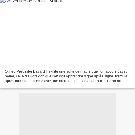
Otfried Preussler Bayard Il existe une sorte de magie que l'on acquiert avec
peine, celle du Koraktor, que l'on doit apprendre signe après signe, formule
après formule. Et il en existe une autre qui pousse et grandit au fond du
cœur d'une personne, simplement...