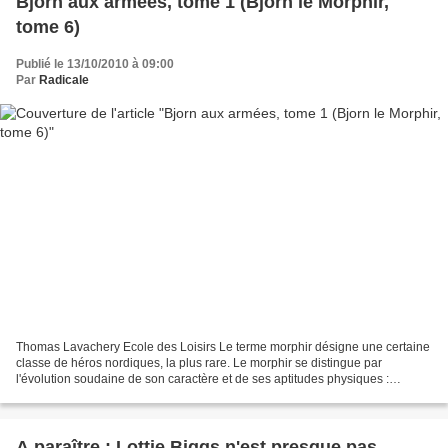
Bjorn aux armées, tome 1 (Bjorn le Morphir,
tome 6)
Publié le 13/10/2010 à 09:00
Par
Radicale
Thomas Lavachery Ecole des Loisirs Le terme morphir désigne une certaine
classe de héros nordiques, la plus rare. Le morphir se distingue par
l'évolution soudaine de son caractère et de ses aptitudes physiques :
d'abord peureux et malingre, il se "lève"...
A paraître : Lottie Biggs n'est presque pas