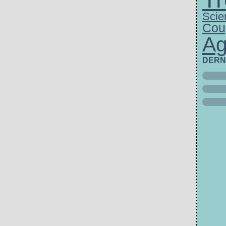
Scie
Cou
Ag
DERN