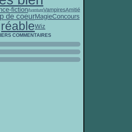
nce-fiction
Vampires
Amitié
Aventure
p de coeur
Magie
Concours
réable
Wiz
IERS COMMENTAIRES