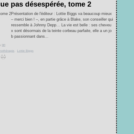
que pas désespérée, tome 2
Présentation de l'éditeur : Lottie Biggs va beaucoup mieux
– merci bien ! –, en partie grâce à Blake, son conseiller qui
ressemble à Johnny Depp… La vie est belle : ses cheveu
x sont désormais de la teinte corbeau parfaite, elle a un jo
b passionnant dans...
 [
#
]
hothérapie
,
Lottie Biggs