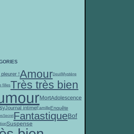
GORIES
Amour
 pleurer !
Mystère
Deuil
Très très bien
 filles
umour
Mort
Adolescence
sy
Journal intime
Enquête
Famille
Fantastique
Bof
es
Secret
Suspense
tion
ès bien