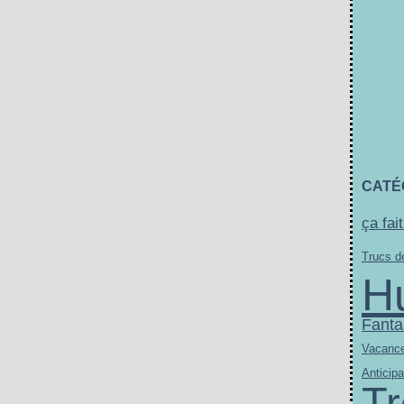
CATÉ
ça fait
Trucs de
H
Fanta
Vacanc
Anticipa
Tr