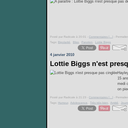
Posté par Radicale à 20:01 -
Commentaires [
…
]
- Permalien
Tags:
Bipolarité
,
Bliss
,
Parution
,
Lottie Biggs
4 janvier 2010
Lottie Biggs n'est pres
Hayley
15 ans
medi 
on pie
Posté par Radicale à 21:23 -
Commentaires [
…
]
- Permalien
Tags:
Humour
,
Adolescence
,
Très très bien
,
Amitié
,
Journ