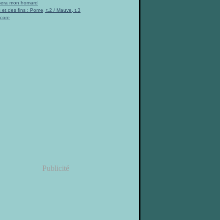
 sera mon homard
 et des fins : Pome, t.2 / Mauve, t.3
ncore
Publicité