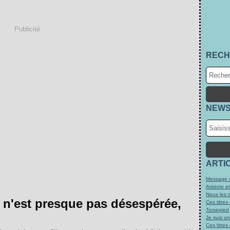
Publicité
RECH
NEWS
ARTI
Message d
Aristote e
Nous les 
gs n'est presque pas désespérée,
Ces titres
Torsepied
Je suis u
Ces titres