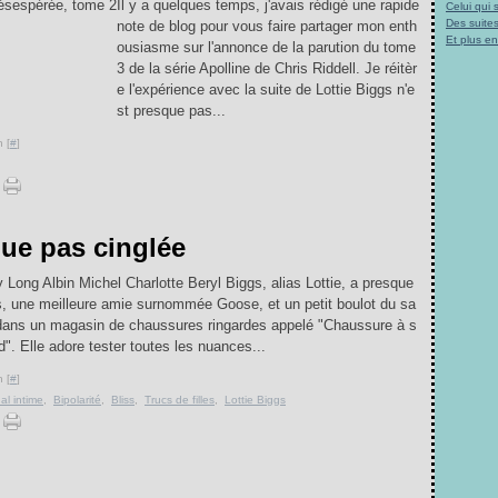
Il y a quelques temps, j'avais rédigé une rapide
Celui qui
Des suites
note de blog pour vous faire partager mon enth
Et plus e
ousiasme sur l'annonce de la parution du tome
3 de la série Apolline de Chris Riddell. Je réitèr
e l'expérience avec la suite de Lottie Biggs n'e
st presque pas...
 [
#
]
que pas cinglée
 Long Albin Michel Charlotte Beryl Biggs, alias Lottie, a presque
, une meilleure amie surnommée Goose, et un petit boulot du sa
dans un magasin de chaussures ringardes appelé "Chaussure à s
d". Elle adore tester toutes les nuances...
 [
#
]
al intime
,
Bipolarité
,
Bliss
,
Trucs de filles
,
Lottie Biggs