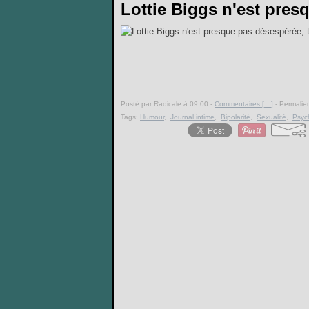
Lottie Biggs n'est pres
Posté par Radicale à 09:00 -
Commentaires [
…
]
- Permalien
Tags:
Humour
,
Journal intime
,
Bipolarité
,
Sexualité
,
Psyc