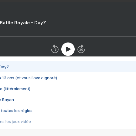
 Battle Royale - DayZ
 DayZ
 a 13 ans (et vous l'avez ignoré)
e (littéralement)
im Rayan
 toutes les règles
s les jeux vidéo
us choquant de Rockstar ? - Le scandale BULLY