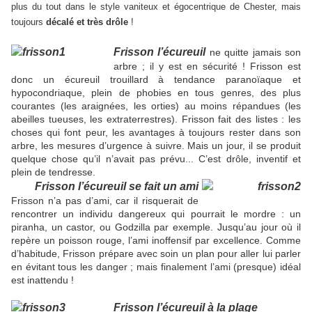
plus du tout dans le style vaniteux et égocentrique de Chester, mais
toujours
décalé et très drôle
!
Frisson l’écureuil
ne quitte jamais son
arbre ; il y est en sécurité ! Frisson est
donc un écureuil trouillard à tendance paranoïaque et
hypocondriaque, plein de phobies en tous genres, des plus
courantes (les araignées, les orties) au moins répandues (les
abeilles tueuses, les extraterrestres). Frisson fait des listes : les
choses qui font peur, les avantages à toujours rester dans son
arbre, les mesures d’urgence à suivre. Mais un jour, il se produit
quelque chose qu’il n’avait pas prévu... C’est drôle, inventif et
plein de tendresse.
Frisson l’écureuil se fait un ami
Frisson n’a pas d’ami, car il risquerait de
rencontrer un individu dangereux qui pourrait le mordre : un
piranha, un castor, ou Godzilla par exemple. Jusqu’au jour où il
repère un poisson rouge, l’ami inoffensif par excellence. Comme
d’habitude, Frisson prépare avec soin un plan pour aller lui parler
en évitant tous les danger ; mais finalement l’ami (presque) idéal
est inattendu !
Frisson l’écureuil à la plage