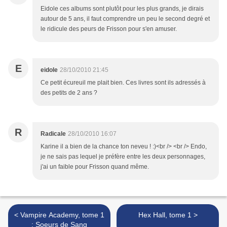
Eidole ces albums sont plutôt pour les plus grands, je dirais
autour de 5 ans, il faut comprendre un peu le second degré et
le ridicule des peurs de Frisson pour s'en amuser.
E
eidole
28/10/2010 21:45
Ce petit écureuil me plait bien. Ces livres sont ils adressés à
des petits de 2 ans ?
R
Radicale
28/10/2010 16:07
Karine il a bien de la chance ton neveu ! :)<br /> <br /> Endo,
je ne sais pas lequel je préfère entre les deux personnages,
j'ai un faible pour Frisson quand même.
< Vampire Academy, tome 1
Hex Hall, tome 1 >
: Soeurs de Sang