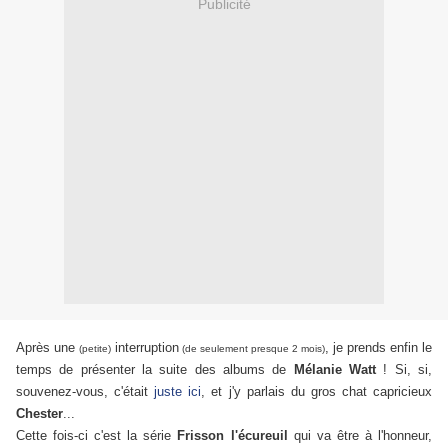
Publicité
Après une
interruption
, je prends enfin le
(petite)
(de seulement presque 2 mois)
temps de présenter la suite des albums de
Mélanie Watt
! Si, si,
souvenez-vous, c'était
juste ici
, et j'y parlais du gros chat capricieux
Chester
...
Cette fois-ci c'est la série
Frisson l'écureuil
qui va être à l'honneur,