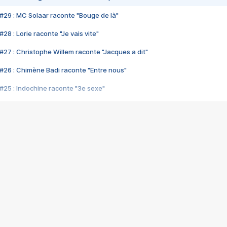
#29 : MC Solaar raconte "Bouge de là"
28 : Lorie raconte "Je vais vite"
#27 : Christophe Willem raconte "Jacques a dit"
#26 : Chimène Badi raconte "Entre nous"
#25 : Indochine raconte "3e sexe"
#24 : Zaho raconte "C'est chelou"
#23 : Patrick Bruel raconte "Au café des délices"
#22 : Kyo raconte "Le chemin"
#21 : Nolwenn Leroy raconte "Cassé"
#20 : Patrick Hernandez raconte "Born to be alive"
#19 : Lorie raconte "Près de moi"
#18 : Michael Jones raconte "A nos actes manqués" (avec Jean-Jacque