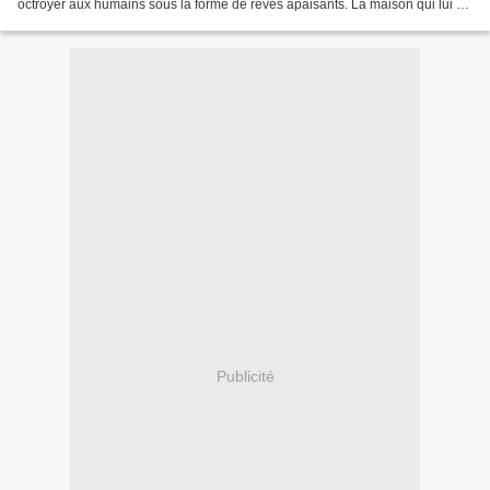
octroyer aux humains sous la forme de rêves apaisants. La maison qui lui a
été assignée n'abrite qu'une...
Publicité