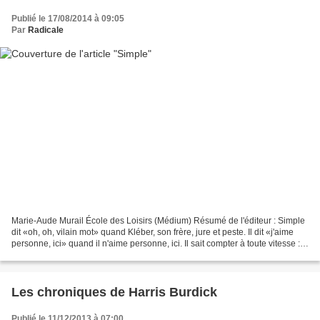
Publié le 17/08/2014 à 09:05
Par
Radicale
Marie-Aude Murail École des Loisirs (Médium) Résumé de l'éditeur : Simple
dit «oh, oh, vilain mot» quand Kléber, son frère, jure et peste. Il dit «j'aime
personne, ici» quand il n'aime personne, ici. Il sait compter à toute vitesse :
7, 9, 12, B, mille,...
Les chroniques de Harris Burdick
Publié le 11/12/2013 à 07:00