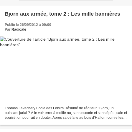
Bjorn aux armée, tome 2 : Les mille bannières
Publié le 26/09/2012 à 09:00
Par
Radicale
Thomas Lavachery Ecole des Loisirs Résumé de l'éditeur : Bjorn, un
puissant jarlal ? À le voir errer à moitié nu, sans escorte et sans épée, sale et
épuisé, on pourrait en douter. Après sa défaite au bois d’Hallorn contre les
mercenaires du roi Karl,...