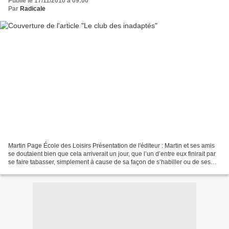
Publié le 17/11/2010 à 09:00
Par
Radicale
Martin Page École des Loisirs Présentation de l'éditeur : Martin et ses amis
se doutaient bien que cela arriverait un jour, que l’un d’entre eux finirait par
se faire tabasser, simplement à cause de sa façon de s’habiller ou de ses
bizarreries. Ça aurait...