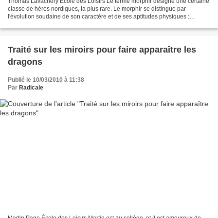
Thomas Lavachery Ecole des Loisirs Le terme morphir désigne une certaine
classe de héros nordiques, la plus rare. Le morphir se distingue par
l'évolution soudaine de son caractère et de ses aptitudes physiques :
d'abord peureux et malingre, il se "lève"...
Traité sur les miroirs pour faire apparaître les
dragons
Publié le 10/03/2010 à 11:38
Par
Radicale
Martin Page École des Loisirs Martin est au collège, et il est amoureux de