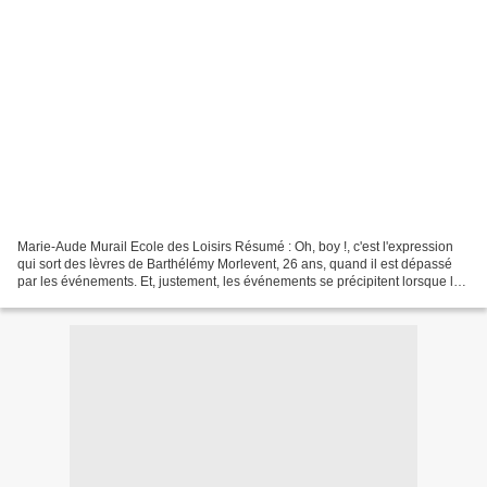
Marie-Aude Murail Ecole des Loisirs Résumé : Oh, boy !, c'est l'expression
qui sort des lèvres de Barthélémy Morlevent, 26 ans, quand il est dépassé
par les événements. Et, justement, les événements se précipitent lorsque lui
tombent du ciel Siméon (14...