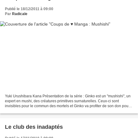
Publié le 18/12/2011 à 09:00
Par
Radicale
Yuki Urushibara Kana Présentation de la série : Ginko est un "mushishi", un
expert en mushi, des créatures primitives surnaturelles. Ceux-ci sont
invisibles pour le commun des mortels et Ginko va profiter de son don pour
aider les gens. Chaque volume...
Le club des inadaptés