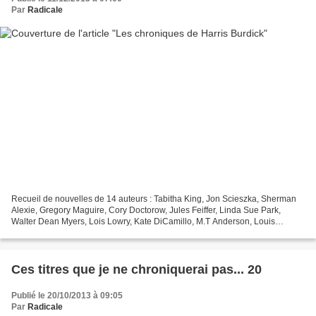
Par
Radicale
Recueil de nouvelles de 14 auteurs : Tabitha King, Jon Scieszka, Sherman
Alexie, Gregory Maguire, Cory Doctorow, Jules Feiffer, Linda Sue Park,
Walter Dean Myers, Lois Lowry, Kate DiCamillo, M.T Anderson, Louis
Sachar, Stephen King et Chris Van Allsburg...
Ces titres que je ne chroniquerai pas... 20
Publié le 20/10/2013 à 09:05
Par
Radicale