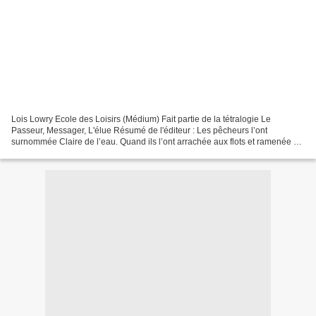
Lois Lowry Ecole des Loisirs (Médium) Fait partie de la tétralogie Le
Passeur, Messager, L'élue Résumé de l'éditeur : Les pêcheurs l’ont
surnommée Claire de l’eau. Quand ils l’ont arrachée aux flots et ramenée au
village, la jeune naufragée ne se souvenait...