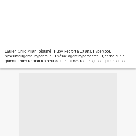
Lauren Child Milan Résumé : Ruby Redfort a 13 ans. Hypercool,
hyperintelligente, hyper tout. Et même agent hypersecret. Et, cerise sur le
gâteau, Ruby Redfort n'a peur de rien. Ni des requins, ni des pirates, ni des
monstres marins géants. Ruby Redfort...