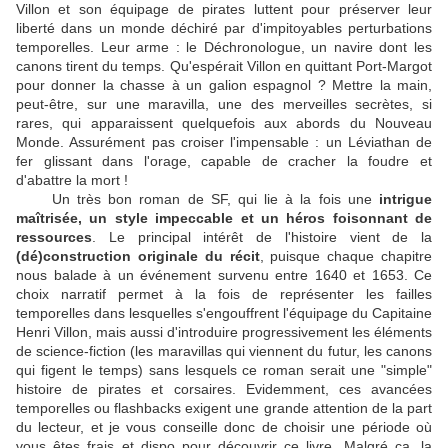
Villon et son équipage de pirates luttent pour préserver leur
liberté dans un monde déchiré par d'impitoyables perturbations
temporelles. Leur arme : le Déchronologue, un navire dont les
canons tirent du temps. Qu'espérait Villon en quittant Port-Margot
pour donner la chasse à un galion espagnol ? Mettre la main,
peut-être, sur une maravilla, une des merveilles secrètes, si
rares, qui apparaissent quelquefois aux abords du Nouveau
Monde. Assurément pas croiser l'impensable : un Léviathan de
fer glissant dans l'orage, capable de cracher la foudre et
d'abattre la mort !
Un très bon roman de SF, qui lie à la fois une
intrigue
maîtrisée, un style impeccable et un héros foisonnant de
ressources
. Le principal intérêt de l'histoire vient de la
(dé)construction originale du récit
, puisque chaque chapitre
nous balade à un événement survenu entre 1640 et 1653. Ce
choix narratif permet à la fois de représenter les failles
temporelles dans lesquelles s'engouffrent l'équipage du Capitaine
Henri Villon, mais aussi d'introduire progressivement les éléments
de science-fiction (les maravillas qui viennent du futur, les canons
qui figent le temps) sans lesquels ce roman serait une "simple"
histoire de pirates et corsaires. Evidemment, ces avancées
temporelles ou flashbacks exigent une grande attention de la part
du lecteur, et je vous conseille donc de choisir une période où
vous êtes frais et dispo pour découvrir ce livre. Malgré ça, la