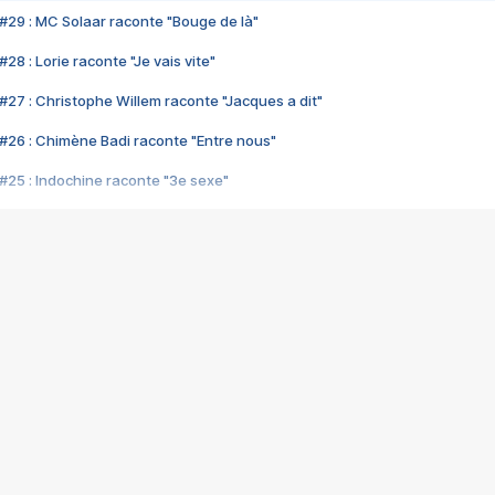
#29 : MC Solaar raconte "Bouge de là"
28 : Lorie raconte "Je vais vite"
#27 : Christophe Willem raconte "Jacques a dit"
#26 : Chimène Badi raconte "Entre nous"
#25 : Indochine raconte "3e sexe"
#24 : Zaho raconte "C'est chelou"
#23 : Patrick Bruel raconte "Au café des délices"
#22 : Kyo raconte "Le chemin"
#21 : Nolwenn Leroy raconte "Cassé"
#20 : Patrick Hernandez raconte "Born to be alive"
#19 : Lorie raconte "Près de moi"
#18 : Michael Jones raconte "A nos actes manqués" (avec Jean-Jacque