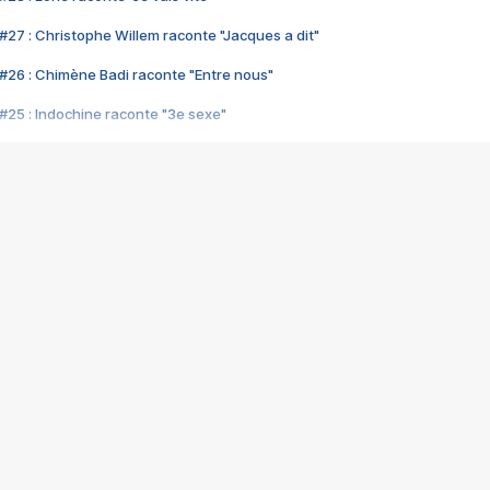
#27 : Christophe Willem raconte "Jacques a dit"
#26 : Chimène Badi raconte "Entre nous"
#25 : Indochine raconte "3e sexe"
#24 : Zaho raconte "C'est chelou"
#23 : Patrick Bruel raconte "Au café des délices"
#22 : Kyo raconte "Le chemin"
#21 : Nolwenn Leroy raconte "Cassé"
#20 : Patrick Hernandez raconte "Born to be alive"
#19 : Lorie raconte "Près de moi"
#18 : Michael Jones raconte "A nos actes manqués" (avec Jean-Jacque
#17 : Khaled raconte "Aïcha"
#16 : Corneille raconte "Parce qu'on vient de loin"