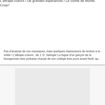
Pas d'analyse de ces classiques, mais quelques impressions de lecture à la
volée ! L'attrape-coeurs , de J. D. Salinger La fugue d'un garçon de la
bourgeoisie new-yorkaise chassé de son collège trois jours avant Noël, qui
n'ose pas rentrer chez lui et...