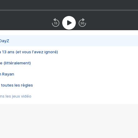
 DayZ
 a 13 ans (et vous l'avez ignoré)
e (littéralement)
im Rayan
 toutes les règles
s les jeux vidéo
us choquant de Rockstar ? - Le scandale BULLY
e plus moche de Steam
du RÊVE tourne au CAUCHEMAR