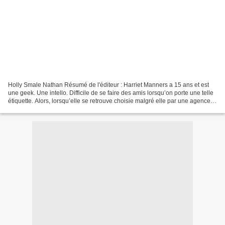
Holly Smale Nathan Résumé de l'éditeur : Harriet Manners a 15 ans et est
une geek. Une intello. Difficile de se faire des amis lorsqu’on porte une telle
étiquette. Alors, lorsqu’elle se retrouve choisie malgré elle par une agence
de mannequins, elle se...