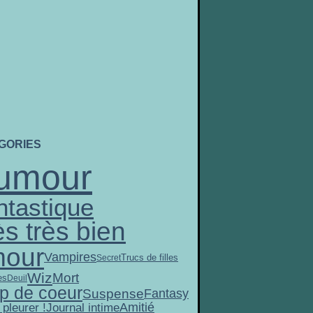
GORIES
umour
ntastique
ès très bien
our
Vampires
Trucs de filles
Secret
Wiz
Mort
es
Deuil
p de coeur
Suspense
Fantasy
Amitié
 pleurer !
Journal intime