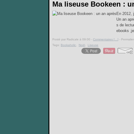
Ma liseuse Bookeen : u
En 2012, 
Un an aprè
s de lectu
ebooks ;je
Posté par Radicale à 09:00 -
Commentaires [
…
]
- Permalien
Tags:
Bookaholic
,
Noël
,
Liseuse