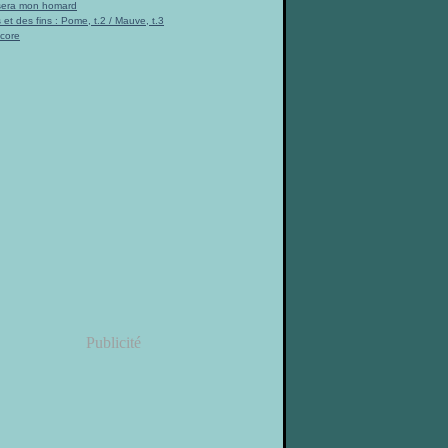
 sera mon homard
 et des fins : Pome, t.2 / Mauve, t.3
ncore
Publicité