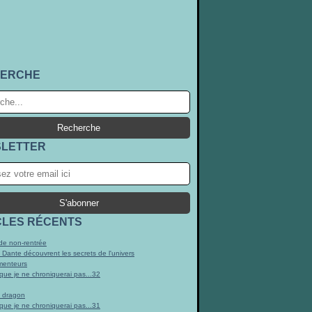
ERCHE
LETTER
CLES RÉCENTS
e non-rentrée
t Dante découvrent les secrets de l'univers
menteurs
 que je ne chroniquerai pas...32
n dragon
 que je ne chroniquerai pas...31