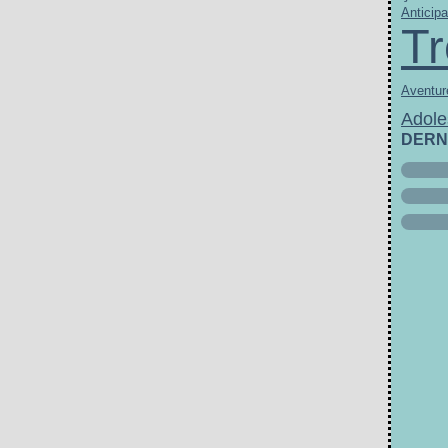
Anticipa
Tr
Aventur
Adole
DERN