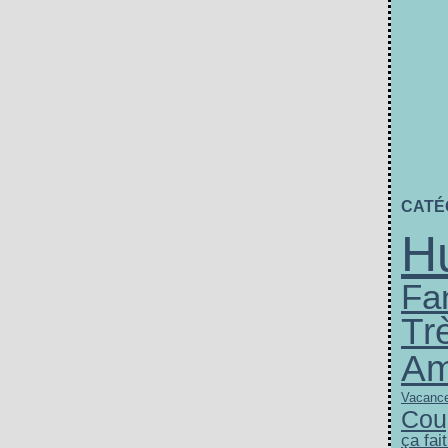
CATÉ
H
Fa
Tr
Am
Vacanc
Cou
ça fait