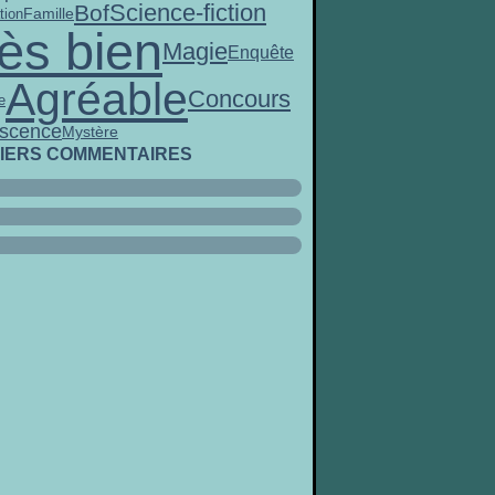
Science-fiction
Bof
Famille
tion
ès bien
Magie
Enquête
Agréable
Concours
e
scence
Mystère
IERS COMMENTAIRES