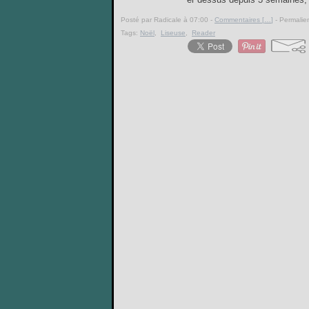
Posté par Radicale à 07:00 -
Commentaires [
…
]
- Permalien
Tags:
Noël
,
Liseuse
,
Reader