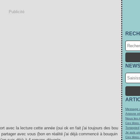
Publicité
RECH
NEWS
ARTI
Message d
Aristote e
Nous les 
Ces titres
rt avec la lecture cette année (oui ok en fait j'ai toujours des bou
Torsepied
Je suis u
de partager avec vous (bon en réalité j'ai déjà commencé à bouquin
Ces titres
j'en suis déjà à 4 romans dévorés...