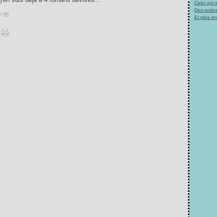
Celui qui
Des suites
 [
#
]
Et plus e