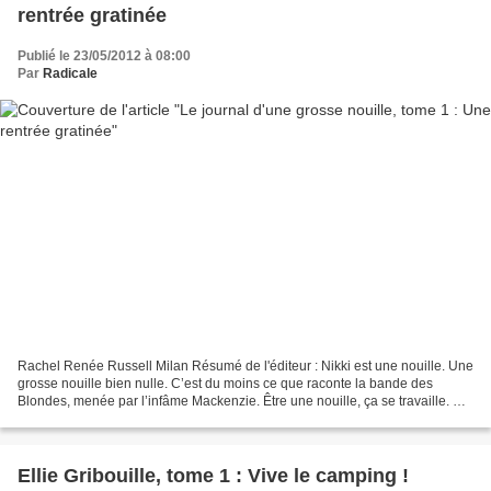
rentrée gratinée
Publié le 23/05/2012 à 08:00
Par
Radicale
Rachel Renée Russell Milan Résumé de l'éditeur : Nikki est une nouille. Une
grosse nouille bien nulle. C’est du moins ce que raconte la bande des
Blondes, menée par l’infâme Mackenzie. Être une nouille, ça se travaille. Et
Nikki, pleine d’humour et de...
Ellie Gribouille, tome 1 : Vive le camping !