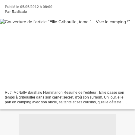
Publié le 05/05/2012 à 08:00
Par
Radicale
Ruth McNally Barshaw Flammarion Résumé de l'éditeur : Ellie passe son
temps à gribouiller dans son carnet secret, d'où son surnom. Un jour, elle
part en camping avec son oncle, sa tante et ses cousins, qu'elle déteste :
comment survivre avec une famille...