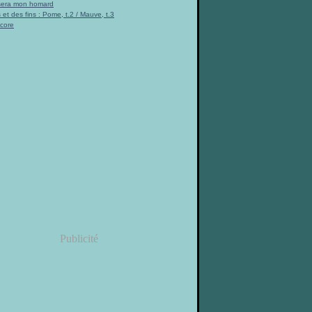
 sera mon homard
 et des fins : Pome, t.2 / Mauve, t.3
ncore
Publicité