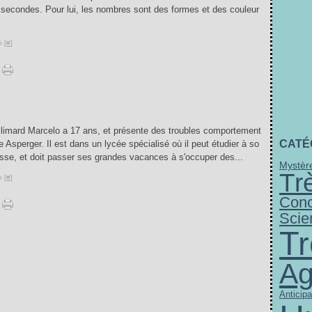
secondes. Pour lui, les nombres sont des formes et des couleur
 [
#
]
llimard Marcelo a 17 ans, et présente des troubles comportement
CATÉ
 Asperger. Il est dans un lycée spécialisé où il peut étudier à so
resse, et doit passer ses grandes vacances à s'occuper des...
Mystèr
Tr
 [
#
]
Conc
Scie
Tr
Ag
Anticipa