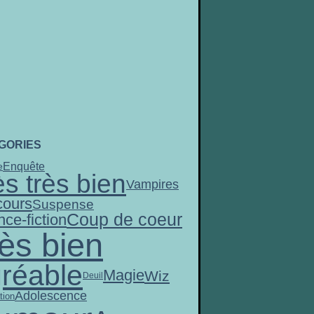
GORIES
Enquête
e
ès très bien
Vampires
ours
Suspense
Coup de coeur
nce-fiction
ès bien
réable
Magie
Wiz
Deuil
Adolescence
tion