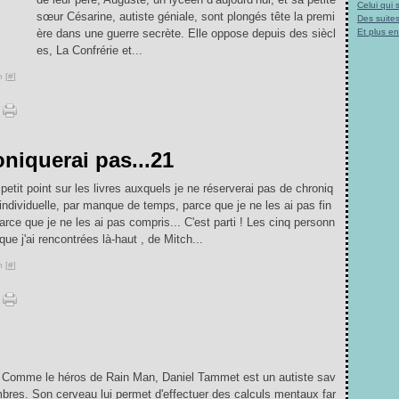
Celui qui
sœur Césarine, autiste géniale, sont plongés tête la premi
Des suites
ère dans une guerre secrète. Elle oppose depuis des siècl
Et plus e
es, La Confrérie et...
 [
#
]
oniquerai pas...21
petit point sur les livres auxquels je ne réserverai pas de chroniq
individuelle, par manque de temps, parce que je ne les ai pas fin
parce que je ne les ai pas compris... C'est parti ! Les cinq personn
que j'ai rencontrées là-haut , de Mitch...
 [
#
]
u Comme le héros de Rain Man, Daniel Tammet est un autiste sav
bres. Son cerveau lui permet d'effectuer des calculs mentaux far