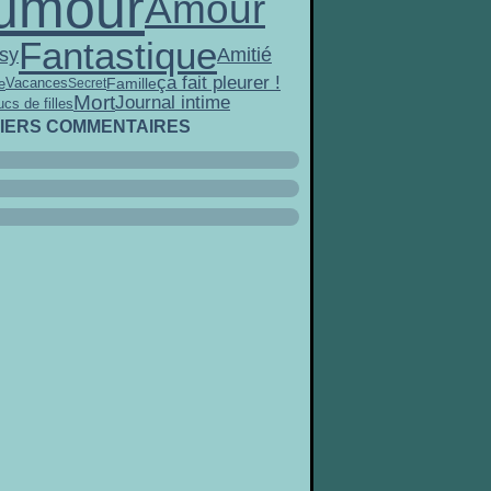
umour
Amour
Fantastique
sy
Amitié
ça fait pleurer !
Famille
Vacances
e
Secret
Mort
Journal intime
ucs de filles
IERS COMMENTAIRES