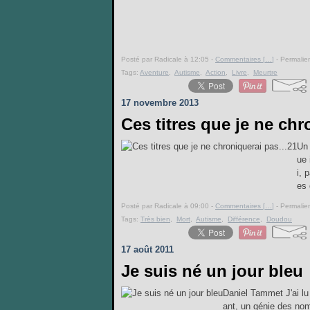
Posté par Radicale à 12:05 -
Commentaires [
…
]
- Permalien
Tags:
Aventure
,
Autisme
,
Action
,
Livre
,
Meurtre
17 novembre 2013
Ces titres que je ne chr
Un 
ue 
i, 
es 
Posté par Radicale à 09:00 -
Commentaires [
…
]
- Permalien
Tags:
Très bien
,
Mort
,
Autisme
,
Différence
,
Doudou
17 août 2011
Je suis né un jour bleu
Daniel Tammet J'ai l
ant, un génie des nom