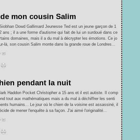
n de mon cousin Salim
Siobhan Dowd Gallimard Jeunesse Ted est un jeune garçon de 1
2 ans ; il a une forme d'autisme qui fait de lui un surdoué dans ce
rtains domaines, mais il a du mal à décrypter les émotions. Ce jo
ur-là, son cousin Salim monte dans la grande roue de Londres...
 [
#
]
hien pendant la nuit
ark Haddon Pocket Christopher a 15 ans et il est autiste. Il comp
end tout aux mathématiques mais a du mal à déchiffrer les senti
ents humains... Le jour où le chien de la voisine est assassiné, il
écide de mener l'enquête à sa façon. J'ai aimé l'originalité...
 [
#
]