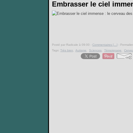
Embrasser le ciel immen
Posté par Radicale à 09:00 -
Commentaires [
…
]
- Permalien
Tags:
Très bien
,
Autisme
,
Sciences
,
Témoignage
,
Cerve