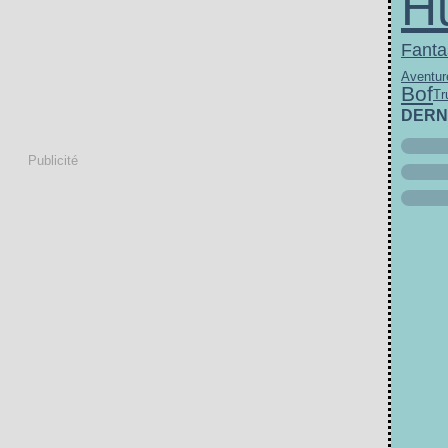
H
Fanta
Aventur
Bof
Tr
DERN
Publicité