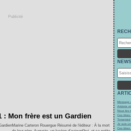
Publicité
RECH
NEWS
ARTI
Message d
Aristote e
Nous les 
 : Mon frère est un Gardien
Ces titres
Torsepied
Je suis u
Marine Carteron Rouergue Résumé de l'éditeur : À la mort
Ces titres
de leur père, Auguste, un lycéen d’aujourd’hui, et sa petite