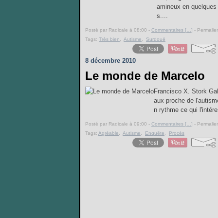
amineux en quelques 
s....
Posté par Radicale à 08:00 -
Commentaires [
…
]
- Permalien
Tags:
Très bien
,
Autisme
,
Surdoué
8 décembre 2010
Le monde de Marcelo
Francisco X. Stork Ga
aux proche de l'autisme
n rythme ce qui l'inté
Posté par Radicale à 09:00 -
Commentaires [
…
]
- Permalien
Tags:
Agréable
,
Autisme
,
Enquête
,
Procès