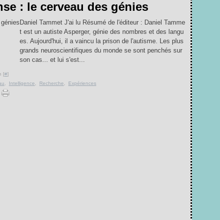
se : le cerveau des génies
Daniel Tammet J'ai lu Résumé de l'éditeur : Daniel Tamme
t est un autiste Asperger, génie des nombres et des langu
es. Aujourd'hui, il a vaincu la prison de l'autisme. Les plus
grands neuroscientifiques du monde se sont penchés sur
son cas... et lui s'est...
 [
#
]
au
,
Intelligence
,
Recherche
,
Expériences