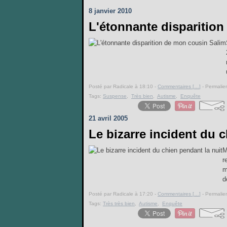
8 janvier 2010
L'étonnante disparitio
Posté par Radicale à 18:10 -
Commentaires [
…
]
- Permalien
Tags:
Suspense
,
Très bien
,
Autisme
,
Enquête
21 avril 2005
Le bizarre incident du c
M
r
m
d
Posté par Radicale à 17:20 -
Commentaires [
…
]
- Permalien
Tags:
Très très bien
,
Autisme
,
Enquête