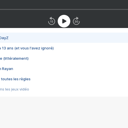
 DayZ
 a 13 ans (et vous l'avez ignoré)
e (littéralement)
im Rayan
 toutes les règles
s les jeux vidéo
us choquant de Rockstar ? - Le scandale BULLY
e plus moche de Steam
du RÊVE tourne au CAUCHEMAR