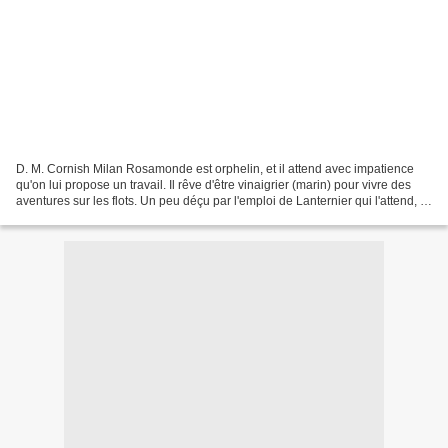
D. M. Cornish Milan Rosamonde est orphelin, et il attend avec impatience
qu'on lui propose un travail. Il rêve d'être vinaigrier (marin) pour vivre des
aventures sur les flots. Un peu déçu par l'emploi de Lanternier qui l'attend, il
va finalement se retrouver...