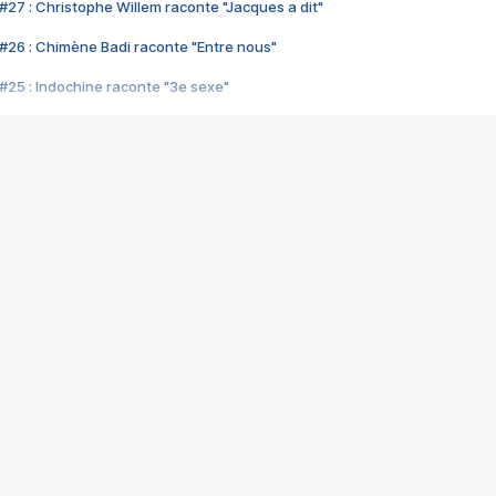
#27 : Christophe Willem raconte "Jacques a dit"
#26 : Chimène Badi raconte "Entre nous"
#25 : Indochine raconte "3e sexe"
#24 : Zaho raconte "C'est chelou"
#23 : Patrick Bruel raconte "Au café des délices"
#22 : Kyo raconte "Le chemin"
#21 : Nolwenn Leroy raconte "Cassé"
#20 : Patrick Hernandez raconte "Born to be alive"
#19 : Lorie raconte "Près de moi"
#18 : Michael Jones raconte "A nos actes manqués" (avec Jean-Jacque
#17 : Khaled raconte "Aïcha"
#16 : Corneille raconte "Parce qu'on vient de loin"
#15 : Indochine raconte "L'aventurier"