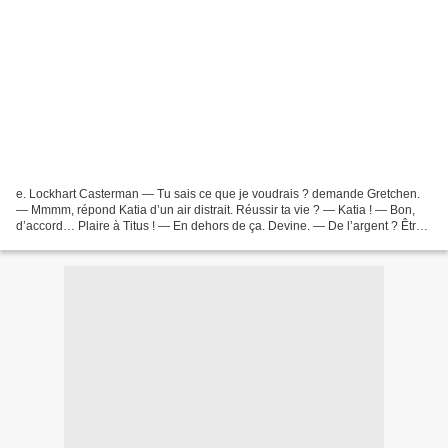
e. Lockhart Casterman — Tu sais ce que je voudrais ? demande Gretchen.
— Mmmm, répond Katia d’un air distrait. Réussir ta vie ? — Katia ! — Bon,
d’accord… Plaire à Titus ! — En dehors de ça. Devine. — De l’argent ? Être
divinement belle ? — Non, autre...