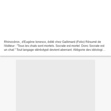
Rhinocéros , d'Eugène Ionesco, édité chez Gallimard (Folio) Résumé de
l'éditeur : "Tous les chats sont mortels. Socrate est mortel. Donc Socrate est
un chat." Tout langage stéréotypé devient aberrant. Allégorie des idéologies
de masse, le rhinocéros,...