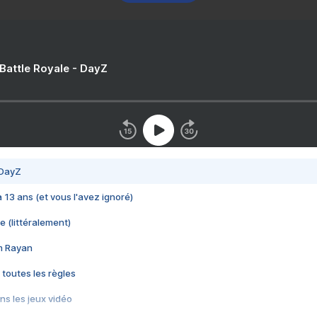
 Battle Royale - DayZ
 DayZ
 a 13 ans (et vous l'avez ignoré)
e (littéralement)
im Rayan
 toutes les règles
s les jeux vidéo