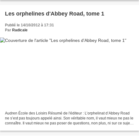
Les orphelines d'Abbey Road, tome 1
Publié le 14/10/2012 à 17:31
Par
Radicale
Audren École des Loisirs Résumé de l'éditeur : L’orphelinat d’Abbey Road
ne s’est pas toujours appelé ainsi. Son véritable nom, il vaut mieux ne pas le
connaître. Il vaut mieux ne pas poser de questions, non plus, ni sur ce sujet
ni sur aucun autre. Soeur...