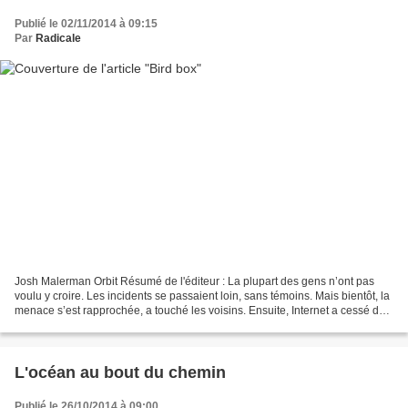
Publié le 02/11/2014 à 09:15
Par
Radicale
Josh Malerman Orbit Résumé de l'éditeur : La plupart des gens n’ont pas
voulu y croire. Les incidents se passaient loin, sans témoins. Mais bientôt, la
menace s’est rapprochée, a touché les voisins. Ensuite, Internet a cessé de
fonctionner. La télévision...
L'océan au bout du chemin
Publié le 26/10/2014 à 09:00