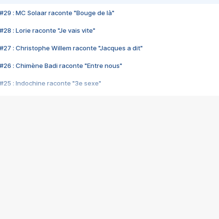
#29 : MC Solaar raconte "Bouge de là"
28 : Lorie raconte "Je vais vite"
#27 : Christophe Willem raconte "Jacques a dit"
#26 : Chimène Badi raconte "Entre nous"
#25 : Indochine raconte "3e sexe"
#24 : Zaho raconte "C'est chelou"
#23 : Patrick Bruel raconte "Au café des délices"
#22 : Kyo raconte "Le chemin"
#21 : Nolwenn Leroy raconte "Cassé"
#20 : Patrick Hernandez raconte "Born to be alive"
#19 : Lorie raconte "Près de moi"
#18 : Michael Jones raconte "A nos actes manqués" (avec Jean-Jacque