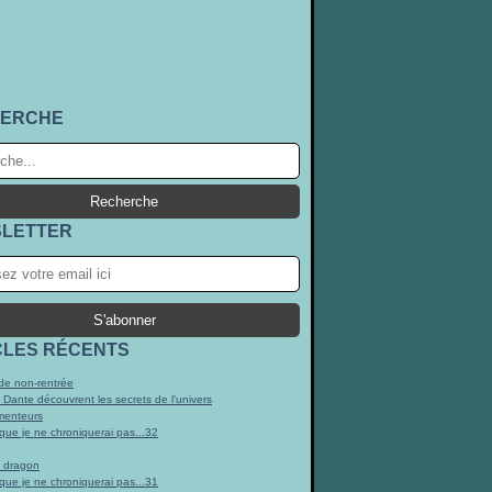
ERCHE
LETTER
CLES RÉCENTS
e non-rentrée
t Dante découvrent les secrets de l'univers
menteurs
 que je ne chroniquerai pas...32
n dragon
 que je ne chroniquerai pas...31