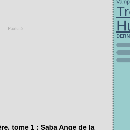
Vampi
Tr
H
Publicité
DERN
re, tome 1 : Saba Ange de la