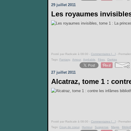
29 juillet 2011
Les royaumes invisibles
Posté par Radicale à 08:00 -
Commentaires [
…
]
- Permalien
Tags:
Fantasy
,
Amour
,
Agréable
,
Fées
,
Darkiss
27 juillet 2011
Alcatraz, tome 1 : contr
Posté par Radicale à 08:00 -
Commentaires [
…
]
- Permalien
Tags:
Coup de coeur
,
Humour
,
Suspense
,
Magie
,
Biblio