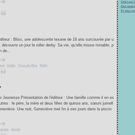
 [
#
]
Celui qui
Des suites
Et plus e
diteur : Bliss, une adolescente texane de 16 ans surcouvée par u
écouvre un jour le roller derby. Sa vie, qu’elle trouve minable, p
n de...
 [
#
]
que
,
Amitié
,
Trucs de filles
,
Roller
r
e Jeunesse Présentation de l'éditeur : Une famille comme il en ex
autres : le père, la mère et deux filles de quinze ans, sœurs jumell
neviève. Une nuit, Geneviève met fin à ses jours dans la piscin
 [
#
]
uicide
,
Secret