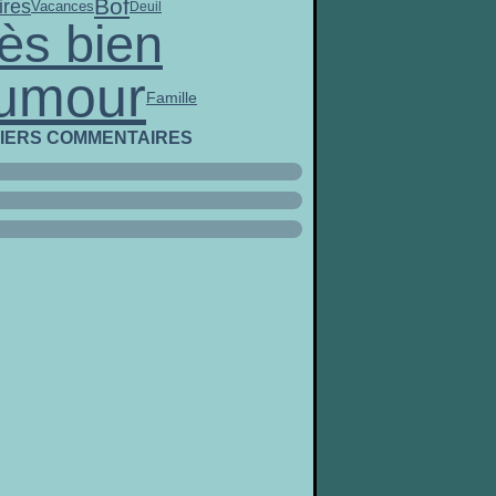
Bof
res
Vacances
Deuil
ès bien
umour
Famille
IERS COMMENTAIRES