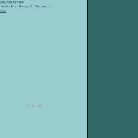
 sera mon homard
 et des fins : Pome, t.2 / Mauve, t.3
ncore
Publicité