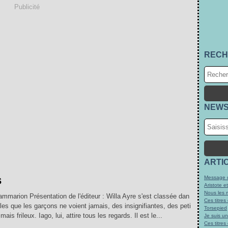
Publicité
RECH
NEWS
ARTI
s
Message d
Aristote e
Nous les 
mmarion Présentation de l'éditeur : Willa Ayre s'est classée dan
Ces titres
illes que les garçons ne voient jamais, des insignifiantes, des peti
Torsepied
is frileux. Iago, lui, attire tous les regards. Il est le...
Je suis u
Ces titres