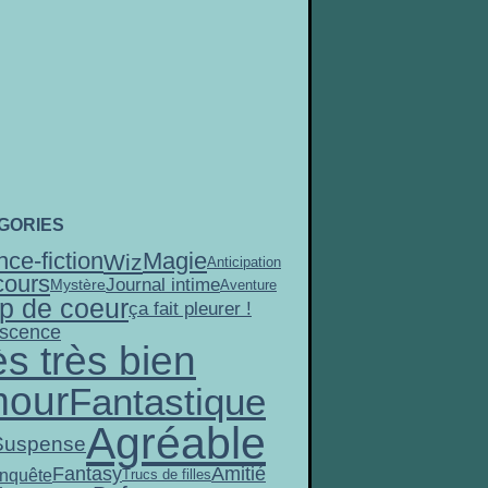
GORIES
nce-fiction
Magie
Wiz
Anticipation
ours
Journal intime
Mystère
Aventure
p de coeur
ça fait pleurer !
scence
ès très bien
our
Fantastique
Agréable
Suspense
Fantasy
Amitié
nquête
Trucs de filles