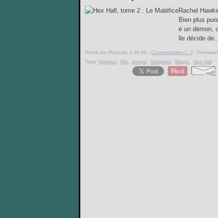
Rachel Hawkins
Bien plus puis
é un démon, c
lle décide de..
Posté par Radicale à 08:00 -
Commentaires [
…
]
- Permalien
Tags:
Humour
,
Wiz
,
Amour
,
Vampires
,
Magie
,
Hex Hall