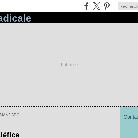
Publicité
MANS ADO
Contac
léfice