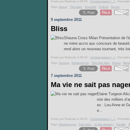
Posté par Radicale à 08:00 -
Commentaires [
…
]
- Permalien
Tags:
Amour
,
Très bien
,
Enquête
,
Policier
,
Secret
9 septembre 2011
Bliss
Shauna Cross Milan Présentation de l'é
ne mère accro aux concours de beauté, d
rend alors un nouveau tournant, très loi
Posté par Radicale à 08:00 -
Commentaires [
…
]
- Permalien
Tags:
Humour
,
Adolescence
,
Très très bien
,
Amour
,
Musi
7 septembre 2011
Ma vie ne sait pas nage
Elaine Turgeon Alic
iste des milliers d’
es : Lou-Anne et Ge
e...
Posté par Radicale à 08:00 -
Commentaires [
…
]
- Permalien
Tags:
Adolescence
,
Très bien
,
ça fait pleurer !
,
Famille
,
S