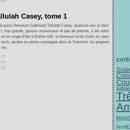
llulah Casey, tome 1
Louise Rennison Gallimard Tallulah Casey, quatorze ans et dem
i, trop grande, genoux monstrueux et pas de poitrine, a été admi
se en stage d’été à Dother Hall, la fameuse école d’arts du spec
tacle, perdue en pleine campagne dans le Yorkshire. Au program
me...
 [
#
]
CATÉ
nces
Scie
Conc
Cou
Adole
Tr
Am
Mort
E
Secret