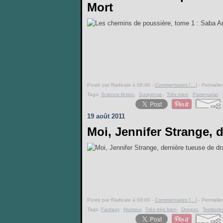
Mort
Posté par Radicale à 08:00 -
Commentaires [
…
]
- Permalien
Tags:
Science-fiction
,
Suspense
,
Très bien
,
Partenariat
,
19 août 2011
Moi, Jennifer Strange, 
Posté par Radicale à 08:00 -
Commentaires [
…
]
- Permalien
Tags:
Fantasy
,
Humour
,
Très très bien
,
Dragon
,
Territoire