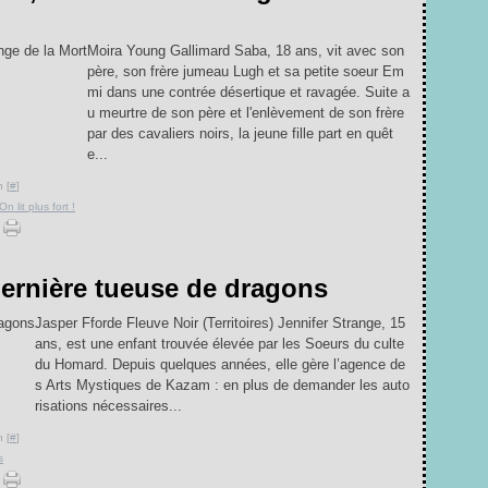
Moira Young Gallimard Saba, 18 ans, vit avec son
père, son frère jumeau Lugh et sa petite soeur Em
mi dans une contrée désertique et ravagée. Suite a
u meurtre de son père et l'enlèvement de son frère
par des cavaliers noirs, la jeune fille part en quêt
e...
 [
#
]
On lit plus fort !
dernière tueuse de dragons
Jasper Fforde Fleuve Noir (Territoires) Jennifer Strange, 15
ans, est une enfant trouvée élevée par les Soeurs du culte
du Homard. Depuis quelques années, elle gère l’agence de
s Arts Mystiques de Kazam : en plus de demander les auto
risations nécessaires...
 [
#
]
s