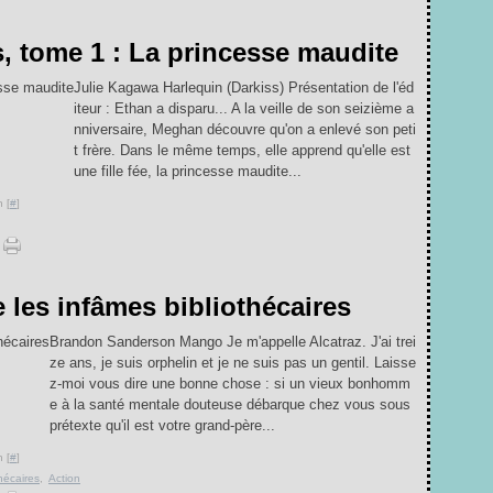
, tome 1 : La princesse maudite
Julie Kagawa Harlequin (Darkiss) Présentation de l'éd
iteur : Ethan a disparu... A la veille de son seizième a
nniversaire, Meghan découvre qu'on a enlevé son peti
t frère. Dans le même temps, elle apprend qu'elle est
une fille fée, la princesse maudite...
 [
#
]
e les infâmes bibliothécaires
Brandon Sanderson Mango Je m'appelle Alcatraz. J'ai trei
ze ans, je suis orphelin et je ne suis pas un gentil. Laisse
z-moi vous dire une bonne chose : si un vieux bonhomm
e à la santé mentale douteuse débarque chez vous sous
prétexte qu'il est votre grand-père...
 [
#
]
thécaires
,
Action