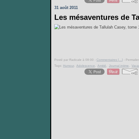
31 août 2011
Les mésaventures de Ta
Posté par Radicale à 08:00 -
Commentaires [
…
]
- Permalien
Tags:
Humour
,
Adolescence
,
Amitié
,
Journal intime
,
Vaca