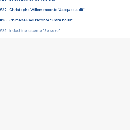
#27 : Christophe Willem raconte "Jacques a dit"
#26 : Chimène Badi raconte "Entre nous"
#25 : Indochine raconte "3e sexe"
#24 : Zaho raconte "C'est chelou"
#23 : Patrick Bruel raconte "Au café des délices"
#22 : Kyo raconte "Le chemin"
#21 : Nolwenn Leroy raconte "Cassé"
#20 : Patrick Hernandez raconte "Born to be alive"
#19 : Lorie raconte "Près de moi"
#18 : Michael Jones raconte "A nos actes manqués" (avec Jean-Jacque
#17 : Khaled raconte "Aïcha"
#16 : Corneille raconte "Parce qu'on vient de loin"