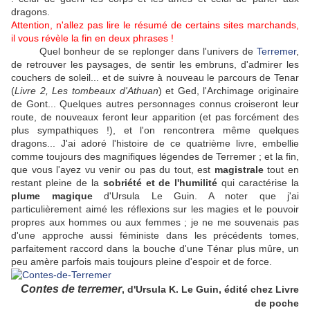
dragons.
Attention, n'allez pas lire le résumé de certains sites marchands,
il vous révèle la fin en deux phrases !
Quel bonheur de se replonger dans l'univers de
Terremer
,
de retrouver les paysages, de sentir les embruns, d'admirer les
couchers de soleil... et de suivre à nouveau le parcours de Tenar
(
Livre 2, Les tombeaux d'Athuan
) et Ged, l'Archimage originaire
de Gont... Quelques autres personnages connus croiseront leur
route, de nouveaux feront leur apparition (et pas forcément des
plus sympathiques !), et l'on rencontrera même quelques
dragons... J'ai adoré l'histoire de ce quatrième livre, embellie
comme toujours des magnifiques légendes de Terremer ; et la fin,
que vous l'ayez vu venir ou pas du tout, est
magistrale
tout en
restant pleine de la
sobriété et de l'humilité
qui caractérise la
plume magique
d'Ursula Le Guin. A noter que j'ai
particulièrement aimé les réflexions sur les magies et le pouvoir
propres aux hommes ou aux femmes ; je ne me souvenais pas
d'une approche aussi féministe dans les précédents tomes,
parfaitement raccord dans la bouche d'une Ténar plus mûre, un
peu amère parfois mais toujours pleine d'espoir et de force.
Contes de terremer
, d'Ursula K. Le Guin, édité chez Livre
de poche