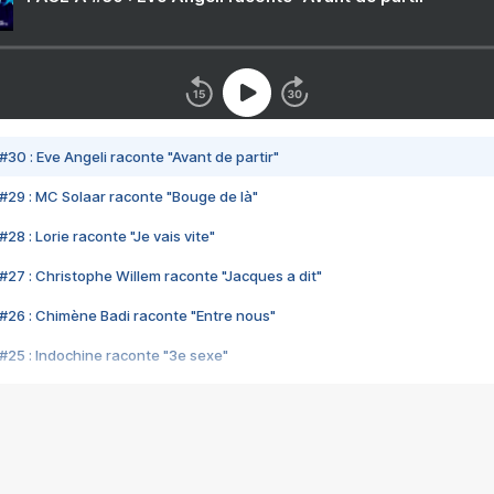
#30 : Eve Angeli raconte "Avant de partir"
#29 : MC Solaar raconte "Bouge de là"
28 : Lorie raconte "Je vais vite"
#27 : Christophe Willem raconte "Jacques a dit"
#26 : Chimène Badi raconte "Entre nous"
#25 : Indochine raconte "3e sexe"
#24 : Zaho raconte "C'est chelou"
#23 : Patrick Bruel raconte "Au café des délices"
#22 : Kyo raconte "Le chemin"