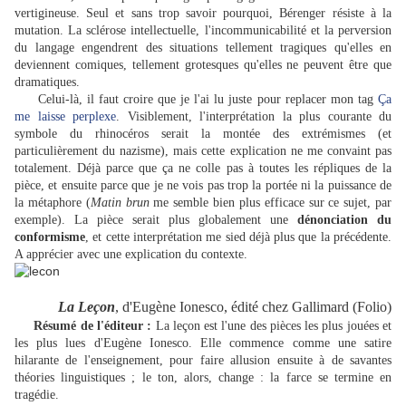
vertigineuse. Seul et sans trop savoir pourquoi, Bérenger résiste à la
mutation. La sclérose intellectuelle, l'incommunicabilité et la perversion
du langage engendrent des situations tellement tragiques qu'elles en
deviennent comiques, tellement grotesques qu'elles ne peuvent être que
dramatiques.
Celui-là, il faut croire que je l'ai lu juste pour replacer mon tag
Ça
me laisse perplexe
. Visiblement, l'interprétation la plus courante du
symbole du rhinocéros serait la montée des extrémismes (et
particulièrement du nazisme), mais cette explication ne me convaint pas
totalement. Déjà parce que ça ne colle pas à toutes les répliques de la
pièce, et ensuite parce que je ne vois pas trop la portée ni la puissance de
la métaphore (
Matin brun
me semble bien plus efficace sur ce sujet, par
exemple). La pièce serait plus globalement une
dénonciation du
conformisme
, et cette interprétation me sied déjà plus que la précédente.
A apprécier avec une explication du contexte.
La Leçon
, d'Eugène Ionesco, édité chez Gallimard (Folio)
Résumé de l'éditeur :
La leçon est l'une des pièces les plus jouées et
les plus lues d'Eugène Ionesco. Elle commence comme une satire
hilarante de l'enseignement, pour faire allusion ensuite à de savantes
théories linguistiques ; le ton, alors, change : la farce se termine en
tragédie.