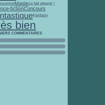
Magie
escence
ça fait pleurer !
nce-fiction
Concours
ntastique
Fantasy
rès bien
NIERS COMMENTAIRES