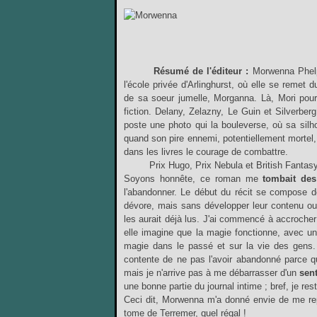
Résumé de l'éditeur :
Morwenna Phelps
l'école privée d'Arlinghurst, où elle se remet d
de sa soeur jumelle, Morganna. Là, Mori pourr
fiction. Delany, Zelazny, Le Guin et Silverbe
poste une photo qui la bouleverse, où sa silh
quand son pire ennemi, potentiellement mortel,
dans les livres le courage de combattre.
Prix Hugo, Prix Nebula et British Fantas
Soyons honnête, ce roman me
tombait de
l'abandonner. Le début du récit se compose 
dévore, mais sans développer leur contenu ou
les aurait déjà lus. J'ai commencé à accrocher
elle imagine que la magie fonctionne, avec u
magie dans le passé et sur la vie des gens. 
contente de ne pas l'avoir abandonné parce q
mais je n'arrive pas à me débarrasser d'un
sent
une bonne partie du journal intime ; bref, je res
Ceci dit, Morwenna m'a donné envie de me repl
tome de Terremer, quel régal !