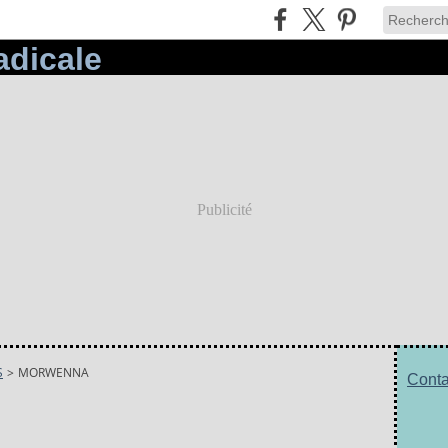
Publicité
S
>
MORWENNA
Conta