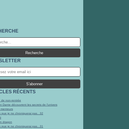
HERCHE
SLETTER
ICLES RÉCENTS
 de non-rentrée
et Dante découvrent les secrets de l'univers
 menteurs
s que je ne chroniquerai pas...32
d
un dragon
s que je ne chroniquerai pas...31