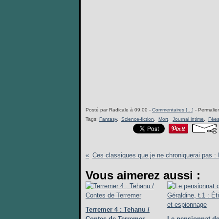
Posté par Radicale à 09:00 -
Commentaires [
…
]
- Permalien
Tags:
Fantasy
,
Science-fiction
,
Mort
,
Journal intime
,
Fée
Vous aimerez aussi :
Terremer 4 : Tehanu /
Contes de Terremer
Le pensionnat de