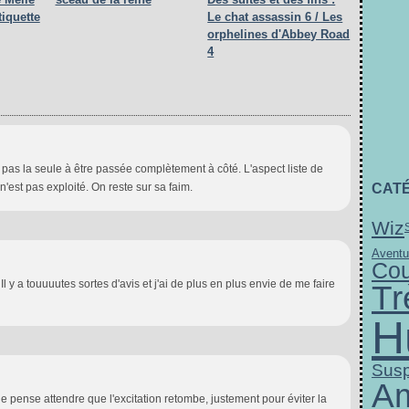
tiquette
Le chat assassin 6 / Les
orphelines d'Abbey Road
4
s pas la seule à être passée complètement à côté. L'aspect liste de
 n'est pas exploité. On reste sur sa faim.
CAT
Wiz
Aventu
Cou
l y a touuuutes sortes d'avis et j'ai de plus en plus envie de me faire
Tr
H
Sus
A
je pense attendre que l'excitation retombe, justement pour éviter la