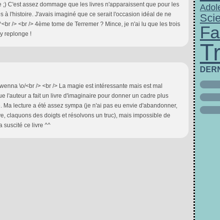
vée ;) C'est assez dommage que les livres n'apparaissent que pour les
Adol
és à l'histoire. J'avais imaginé que ce serait l'occasion idéal de ne
Scie
^<br /> <br /> 4ème tome de Terremer ? Mince, je n'ai lu que les trois
Fa
m'y replonge !
T
DER
enna \o/<br /> <br /> La magie est intéressante mais est mal
 que l'auteur a fait un livre d'imaginaire pour donner un cadre plus
 Ma lecture a été assez sympa (je n'ai pas eu envie d'abandonner,
ouve, claquons des doigts et résolvons un truc), mais impossible de
suscité ce livre ^^