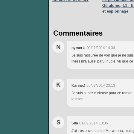
Géraldine, t.1 : É
et espionnage
Commentaires
N
nymeria
01/11/2014 14:34
Je suis rassurée de voir que je ne sui
livres m'a aussi paru inutile, vu que ce
K
Karine:)
05/09/2014 23:13
Je suis super curieuse pour ce roman. I
le mien!
S
Sita
01/09/2014 13:06
J'ai très envie de lire Morwenna, mais 