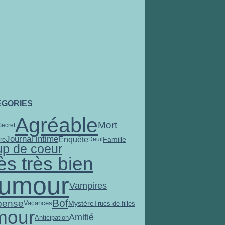
ÉGORIES
Agréable
Mort
Secret
Journal intime
Enquête
Famille
re
Deuil
p de coeur
ès très bien
umour
Vampires
Bof
pense
Mystère
Vacances
Trucs de filles
mour
Amitié
Anticipation