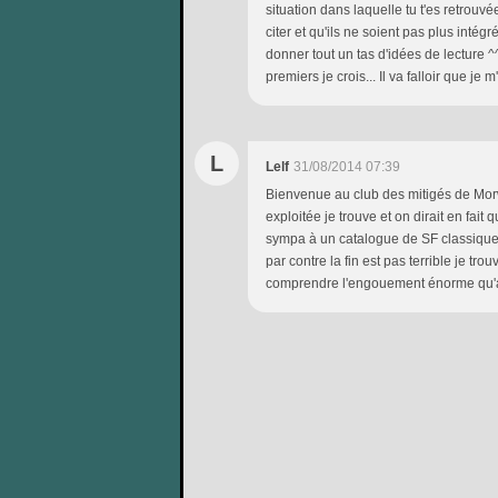
situation dans laquelle tu t'es retrou
citer et qu'ils ne soient pas plus intégr
donner tout un tas d'idées de lecture ^
premiers je crois... Il va falloir que je 
L
Lelf
31/08/2014 07:39
Bienvenue au club des mitigés de Morw
exploitée je trouve et on dirait en fait
sympa à un catalogue de SF classique.
par contre la fin est pas terrible je tr
comprendre l'engouement énorme qu'a 