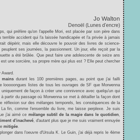
Jo Walton
Denoël (Lunes d'encre)
, qui préfère qu'on l'appelle Mori, est placée par son père dans
u terrible accident qui l'a laissée handicapée et l'a privée à jamais
ait dépérir, mais elle découvre le pouvoir des livres de science-
rg peuplent ses journées, la passionnent.
Un jour, elle reçoit par la
ouette a été brûlée. Que peut faire une adolescente de seize ans
 est une sorcière, sa propre mère qui plus est ? Elle peut chercher
y Award.
s mains
durant les 100 premières pages, au point que j'ai failli
de looooongues listes de tous les ouvrages de SF que Morwenna
 uniquement de façon à créer une connivence avec quelqu'un qui
 à partir du passage où Morwenna se met à détailler la façon dont
ne réflexion sur des mélanges temporels, les conséquences de la
La fin, comme l'ensemble du livre, me laisse perplexe. Je suis
ue j'ai aimé ce
mélange subtil de la magie dans le quotidien
,
iment d'inachevé
, d'autant plus que je me suis vraiment ennuyée
te
mitigée
.
onger dans l'oeuvre d'Ursula K. Le Guin, j'ai déjà repris le 4ème