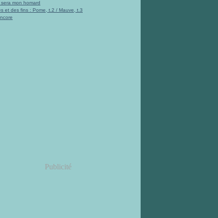
i sera mon homard
s et des fins : Pome, t.2 / Mauve, t.3
encore
Publicité