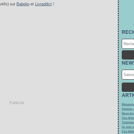
itifs) sur
Babelio
et
Livraddict
!
REC
NEW
ART
Publicité
Message
Aristote 
Nous les
Ces titre
Torsepie
Je suis 
Ces titre