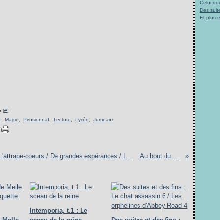
Celui qu
Des suite
Et plus 
 [
#
]
s
,
Magie
,
Pensionnat
,
Lecture
,
Lycée
,
Jumeaux
Ces classiques que je ne chroniquerai pas : L'attrape-coeurs / De grandes espérances / Le comte de Monte-Cristo
Au bout du voyage
Intemporia, t.1 : Le
 Melle
sceau de la reine
Des suites et des fins :