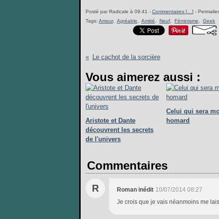
Posté par Radicale à 09:41 -
Commentaires [
…
]
- Permalien
Tags:
Amour
,
Agréable
,
Amitié
,
Neuf
,
Féminisme
,
Geek
Le cachot de la sorcière
Vous aimerez aussi :
Celui qui sera m
Aristote et Dante
homard
découvrent les secrets
de l'univers
Commentaires
R
Roman inédit
10/07/2014 08:27
Je crois que je vais néanmoins me laiss