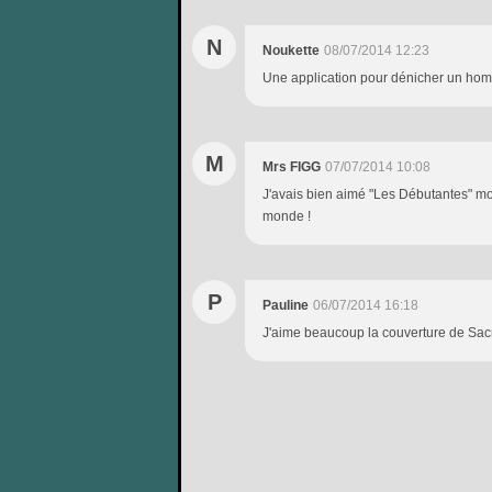
N
Noukette
08/07/2014 12:23
Une application pour dénicher un homm
M
Mrs FIGG
07/07/2014 10:08
J'avais bien aimé "Les Débutantes" moi au
monde !
P
Pauline
06/07/2014 16:18
J'aime beaucoup la couverture de Sacr