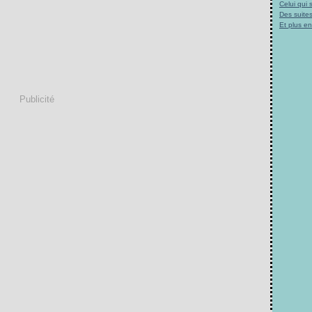
Celui qui
Des suites
Et plus e
Publicité