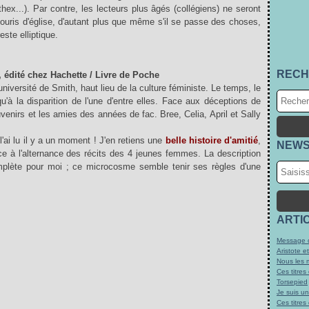
thex...). Par contre, les lecteurs plus âgés (collégiens) ne seront
ouris d'église, d'autant plus que même s'il se passe des choses,
reste elliptique.
RECH
, édité chez Hachette / Livre de Poche
niversité de Smith, haut lieu de la culture féministe. Le temps, le
qu'à la disparition de l'une d'entre elles. Face aux déceptions de
uvenirs et les amies des années de fac. Bree, Celia, April et Sally
l'ai lu il y a un moment ! J'en retiens une
b
elle histoire d'amitié
,
NEWS
ce à l'alternance des récits des 4 jeunes femmes. La description
plète pour moi ; ce microcosme semble tenir ses règles d'une
ARTI
Message d
Aristote e
Nous les 
Ces titres
Torsepied
Je suis u
Ces titres