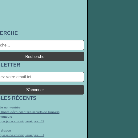
ERCHE
LETTER
CLES RÉCENTS
e non-rentrée
t Dante découvrent les secrets de l'univers
menteurs
 que je ne chroniquerai pas...32
n dragon
 que je ne chroniquerai pas...31