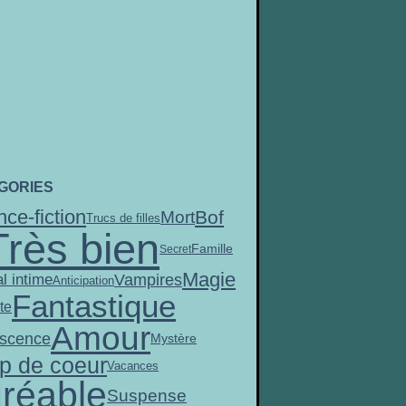
GORIES
nce-fiction
Bof
Mort
Trucs de filles
Très bien
Famille
Secret
Magie
Vampires
l intime
Anticipation
Fantastique
te
Amour
scence
Mystère
p de coeur
Vacances
réable
Suspense