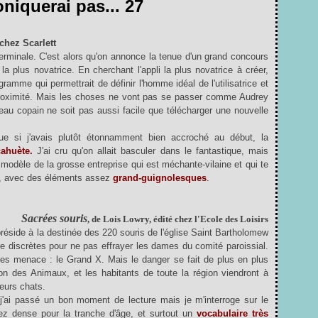
oniquerai pas... 27
 chez Scarlett
minale. C'est alors qu'on annonce la tenue d'un grand concours
la plus novatrice. En cherchant l'appli la plus novatrice à créer,
gramme qui permettrait de définir l'homme idéal de l'utilisatrice et
 proximité. Mais les choses ne vont pas se passer comme Audrey
veau copain ne soit pas aussi facile que télécharger une nouvelle
ue si j'avais plutôt étonnamment bien accroché au début, la
ahuète.
J'ai cru qu'on allait basculer dans le fantastique, mais
e modèle de la grosse entreprise qui est méchante-vilaine et qui te
s, avec des éléments assez
grand-guignolesques
.
Sacrées souris
, de Lois Lowry, édité chez l'Ecole des Loisirs
réside à la destinée des 220 souris de l'église Saint Bartholomew
ire discrètes pour ne pas effrayer les dames du comité paroissial.
 les menace : le Grand X. Mais le danger se fait de plus en plus
ion des Animaux, et les habitants de toute la région viendront à
leurs chats.
j'ai passé un bon moment de lecture mais je m'interroge sur le
ez dense pour la tranche d'âge, et surtout un
vocabulaire très