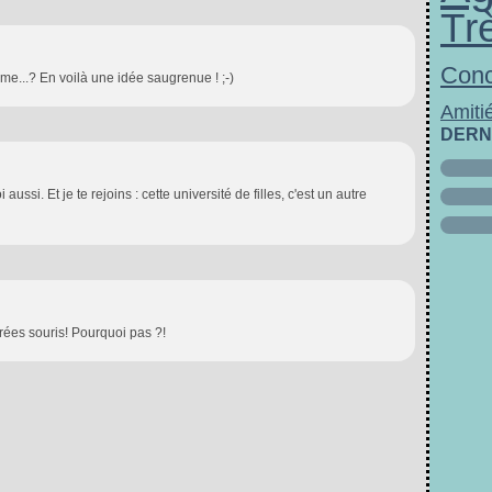
Tr
Conc
e...? En voilà une idée saugrenue ! ;-)
Amiti
DERN
ssi. Et je te rejoins : cette université de filles, c'est un autre
ées souris! Pourquoi pas ?!