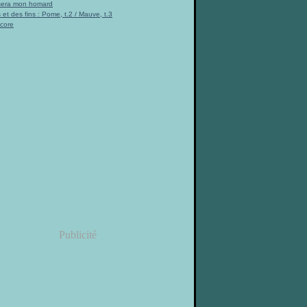
 sera mon homard
 et des fins : Pome, t.2 / Mauve, t.3
ncore
Publicité