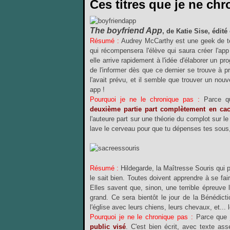
Ces titres que je ne chr
The boyfriend App
, de Katie Sise, édité
Résumé :
Audrey McCarthy est une geek de ter
qui récompensera l'élève qui saura créer l'app 
elle arrive rapidement à l'idée d'élaborer un pro
de l'informer dès que ce dernier se trouve à
l'avait prévu, et il semble que trouver un nou
app !
Pourquoi je ne le chronique pas :
Parce q
deuxième
partie part complètement en cac
l'auteure part sur une théorie du complot sur l
lave le cerveau pour que tu dépenses tes sou
Résumé :
Hildegarde, la Maîtresse Souris qui p
le sait bien. Toutes doivent apprendre à se fa
Elles savent que, sinon, une terrible épreuve
grand. Ce sera bientôt le jour de la Bénédict
l'église avec leurs chiens, leurs chevaux, et... 
Pourquoi je ne le chronique pas :
Parce que 
public visé
. C'est
bien écrit, avec texte ass