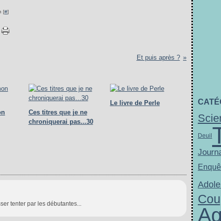
 [
#
]
Et puis après ?
CATÉ
Le livre de Perle
on
Ces titres que je ne
Scie
chroniquerai pas...30
Deuil
Journa
Enquê
Adole
Cou
er tenter par les débutantes...
Ag