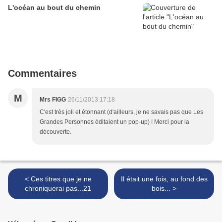
L'océan au bout du chemin
Commentaires
M
Mrs FIGG
26/11/2013 17:18
C'est très joli et étonnant (d'ailleurs, je ne savais pas que Les
Grandes Personnes éditaient un pop-up) ! Merci pour la
découverte.
< Ces titres que je ne
Il était une fois, au fond des
chroniquerai pas...21
bois... >