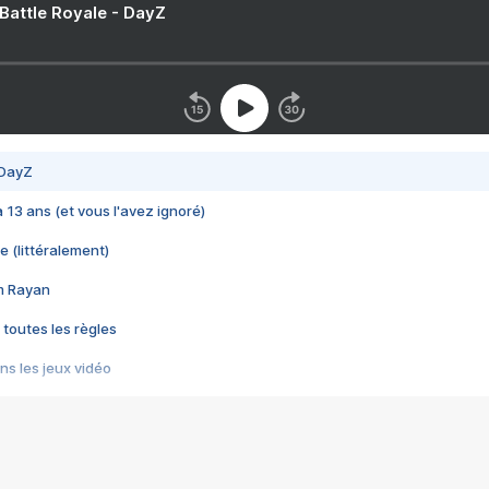
 Battle Royale - DayZ
 DayZ
 a 13 ans (et vous l'avez ignoré)
e (littéralement)
im Rayan
 toutes les règles
s les jeux vidéo
us choquant de Rockstar ? - Le scandale BULLY
e plus moche de Steam
du RÊVE tourne au CAUCHEMAR