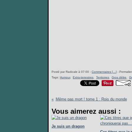
Posté par Radicale à 07:00 -
Commentaires [
…
]
- Permalien
Tags:
Humour
,
Extra-terrestres
,
Territoires
,
Gros délire
,
G
Même pas mort ! tome 1 : Rois du monde
Vous aimerez aussi :
Je suis un dragon
Ces titres que je 