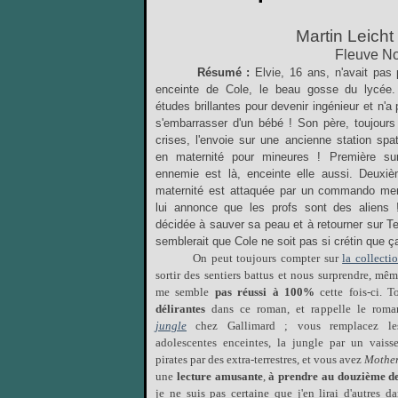
Martin Leicht 
Fleuve Noi
Résumé :
Elvie, 16 ans, n'avait pas
enceinte de Cole, le beau gosse du lycée
études brillantes pour devenir ingénieur et n'a 
s'embarrasser d'un bébé ! Son père, toujours 
crises, l'envoie sur une ancienne station spa
en maternité pour mineures ! Première sur
ennemie est là, enceinte elle aussi. Deuxiè
maternité est attaquée par un commando men
lui annonce que les profs sont des aliens 
décidée à sauver sa peau et à retourner sur Terr
semblerait que Cole ne soit pas si crétin que ça
On peut toujours compter sur
la collectio
sortir des sentiers battus et nous surprendre, même
me semble
pas
réussi à 100%
cette fois-ci. T
délirantes
dans ce roman, et rappelle le rom
jungle
chez Gallimard ; vous remplacez le
adolescentes enceintes, la jungle par un vaisse
pirates par des extra-terrestres, et vous avez
Mother
une
lecture amusante
,
à prendre au douzième d
je ne suis pas certaine que j'en lirai d'autres 