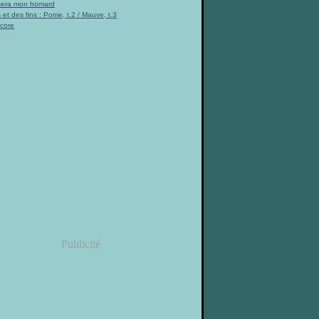
 sera mon homard
 et des fins : Pome, t.2 / Mauve, t.3
ncore
Publicité