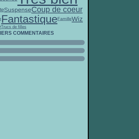
Coup de coeur
Suspense
te
Fantastique
Wiz
e
Famille
é
Trucs de filles
IERS COMMENTAIRES