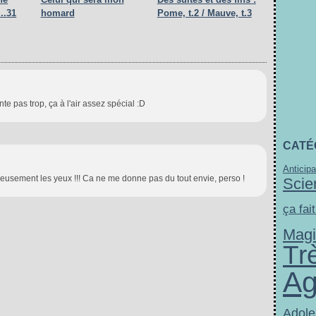
..31
homard
Pome, t.2 / Mauve, t.3
e pas trop, ça à l'air assez spécial :D
CATÉ
Anticipa
ieusement les yeux !!! Ca ne me donne pas du tout envie, perso !
Scie
ça fait
Mag
Tr
Ag
Adole