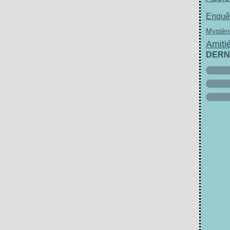
Enquê
Mystèr
Amiti
DERN