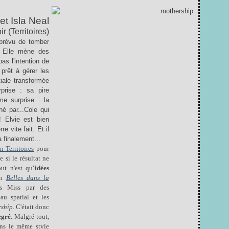
et Isla Neal
r (Territoires)
 prévu de tomber
. Elle mène des
pas l'intention de
prêt à gérer les
tiale transformée
prise : sa pire
me surprise : la
é par...Cole qui
! Elvie est bien
e vite fait. Et il
 finalement...
n Territoires
pour
 si le résultat ne
out n'est qu
'idées
an
Belles dans la
s Miss par des
au spatial et les
ship
. C'était donc
egré
. Malgré tout,
dans le même style