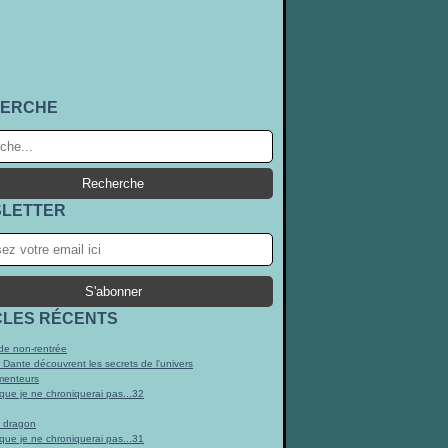
ERCHE
LETTER
CLES RÉCENTS
e non-rentrée
t Dante découvrent les secrets de l'univers
menteurs
 que je ne chroniquerai pas...32
n dragon
 que je ne chroniquerai pas...31