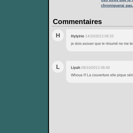
chroniquerai pas.
Commentaires
H
Hylyirio
14/10/2013 09:33
je dois avouer que le résumé ne me tent
L
Liyah
09/10/2013 08:49
Whoua !!! La couverture elle pique sér