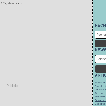
1 ?) ; deux, ça va
RECH
NEWS
ARTI
Message d
Publicité
Aristote e
Nous les 
Ces titres
Torsepied
Je suis u
Ces titres