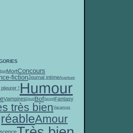
GORIES
Concours
Mort
tion
nce-fiction
Journal intime
Aventure
Humour
 pleurer !
ie
Bof
Vampires
Fantasy
Deuil
Secret
ès très bien
Vacances
réable
Amour
Très bien
scence