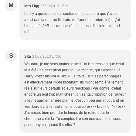
M
Mrs Figg
25/09/2013 15:58
Lu il y a quelques mois seulement (faut croire que j'avais
aussi raté la rentrée littéraire de l'année dernière lol) et j'ai
bien aimé. JKR est une sacrée conteuse d'histoires quand
même !
S
Sita
24/09/2013 17:56
Wouhou, je me sens moins seule ! J'ai l'impression que celui
là a été une déception pour tout le monde, qui s'attendait à
Harry Potter bis.<br /> <br /> Le travail sur les personnages
est effectivement impressionnant, ils m'ont semblé tellement
réels sur leurs défauts et leurs réactions ! Par contre, c'était
encore un poil trop manichéen, on sentait l'opinion de l'auteur
à leur égard en arrière plan, et c'est un peu gênant quand on
veut faire dans le réalisme, je trouve.<br /> <br /> <br /> <br />
J'aimerais bien prendre le temps de le relire pour le
chronique celui-là. Tu comptes lire son nouveau, écrit sous
pseudonyme, quand il sortira ?