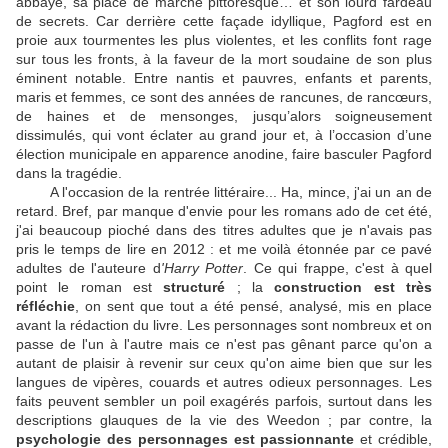
abbaye, sa place de marché pittoresque… et son lourd fardeau
de secrets. Car derrière cette façade idyllique, Pagford est en
proie aux tourmentes les plus violentes, et les conflits font rage
sur tous les fronts, à la faveur de la mort soudaine de son plus
éminent notable. Entre nantis et pauvres, enfants et parents,
maris et femmes, ce sont des années de rancunes, de rancœurs,
de haines et de mensonges, jusqu’alors soigneusement
dissimulés, qui vont éclater au grand jour et, à l’occasion d’une
élection municipale en apparence anodine, faire basculer Pagford
dans la tragédie.
A l'occasion de la rentrée littéraire... Ha, mince, j'ai un an de
retard. Bref, par manque d'envie pour les romans ado de cet été,
j'ai beaucoup pioché dans des titres adultes que je n'avais pas
pris le temps de lire en 2012 : et me voilà étonnée par ce pavé
adultes de l'auteure d
'Harry Potter
. Ce qui frappe, c'est à quel
point le roman est
structuré
; la
construction est
très
réfléchie
, on sent que tout a été pensé, analysé, mis en place
avant la rédaction du livre. Les personnages sont nombreux et on
passe de l'un à l'autre mais ce n'est pas gênant parce qu'on a
autant de plaisir à revenir sur ceux qu'on aime bien que sur les
langues de vipères, couards et autres odieux personnages. Les
faits peuvent sembler un poil exagérés parfois, surtout dans les
descriptions glauques de la vie des Weedon ; par contre, la
psychologie des personnages est passionnante
et crédible,