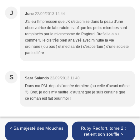
J
June
22/09/2013 14:44
J'ai eu l'impression que JK s'était mise dans la peau d'une
observatrice de laboratoire sauf que les petits microbes sont
remplacés par le microcosme de Pagford. Bref elle a su
comme tu le dis très bien analysé avec minutie la vie
ordinaire ( ou pas ) et médisante ( c'est certain ) d'une société
particulière.
S
Sara Salando
22/09/2013 11:40
Dans ma PAL depuis l'année dernière (ou celle d'avant même
?). Bref, je dois m'y mettre, d'autant que je suis certaine que
ce roman est fait pour moi !
< Sa majesté des Mouches
Ruby Redfort, tome 2 :
retient son souffle >