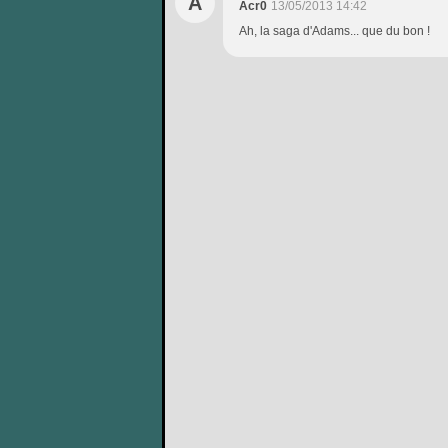
A
Acr0
13/05/2013 14:42
Ah, la saga d'Adams... que du bon !