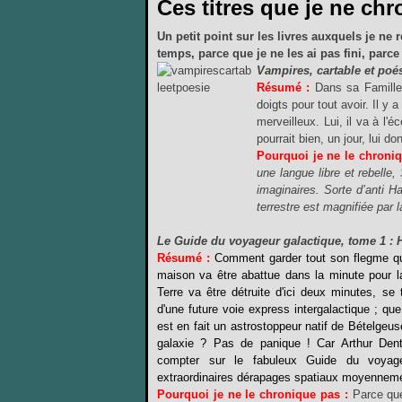
Ces titres que je ne chr
Un petit point sur les livres auxquels je ne
temps, parce que je ne les ai pas fini, parce 
Vampires, cartable et poés
Résumé :
Dans sa Famille
doigts pour tout avoir. Il y 
merveilleux. Lui, il va à l
pourrait bien, un jour, lui d
Pourquoi je ne le chroniq
une langue libre et rebelle
imaginaires. Sorte d’anti H
terrestre est magnifiée par 
Le Guide du voyageur galactique, tome 1 :
Résumé :
Comment garder tout son flegme q
maison va être abattue dans la minute pour la
Terre va être détruite d'ici deux minutes, se
d'une future voie express intergalactique ; qu
est en fait un astrostoppeur natif de Bételgeus
galaxie ? Pas de panique ! Car Arthur Dent
compter sur le fabuleux Guide du voyage
extraordinaires dérapages spatiaux moyenneme
Pourquoi je ne le chronique pas :
Parce q