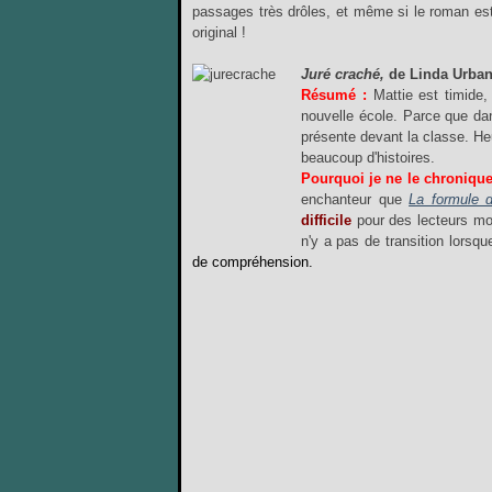
passages très drôles, et même si le roman es
original !
Juré craché,
de Linda Urban,
Résumé :
Mattie est timide,
nouvelle école. Parce que dan
présente devant la classe.
He
beaucoup d'histoires.
Pourquoi je ne le chroniqu
enchanteur que
La formule 
difficile
pour des lecteurs mo
n'y a pas de transition lorsq
de compréhension.