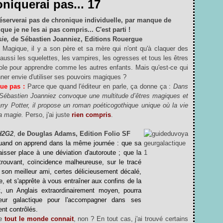
oniquerai pas... 17
 réserverai pas de chronique individuelle, par manque de
que je ne les ai pas compris... C'est parti !
ie,
de Sébastien Joanniez, Editions Rouergue
 Magique, il y a son père et sa mère qui n'ont qu'à claquer des
a aussi les squelettes, les vampires, les ogresses et tous les êtres
'école pour apprendre comme les autres enfants. Mais qu'est-ce qui
onner envie d'utiliser ses pouvoirs magiques ?
ue pas :
Parce que quand l'éditeur en parle, ça donne ça :
Dans
, Sébastien Joanniez convoque une multitude d’êtres magiques et
arry Potter, il propose un roman poéticogothique unique où la vie
la magie.
Perso, j'ai juste
rien compris
.
 H2G2
,
de Douglas Adams, Edition Folio SF
uand on apprend dans la même journée : que sa
isser place à une déviation d'autoroute ; que la
 trouvant, coïncidence malheureuse, sur le tracé
e son meilleur ami, certes délicieusement décalé,
e, et s'apprête à vous entraîner aux confins de la
, un Anglais extraordinairement moyen, pourra
ur galactique pour l'accompagner dans ses
nt contrôlés.
ue
tout le monde connait
, non ? En tout cas, j'ai trouvé c
ertains