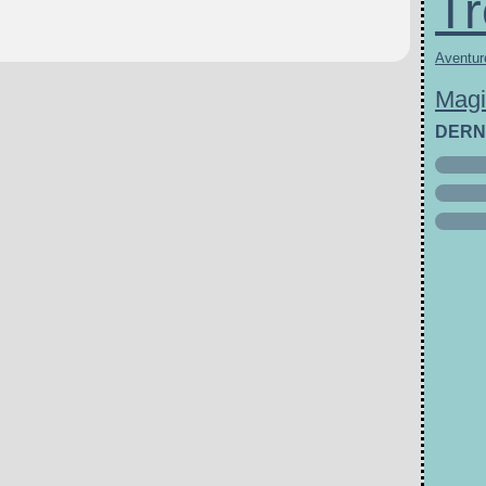
Tr
Aventur
Mag
DERN