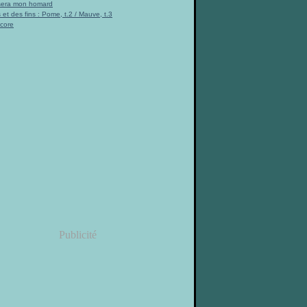
 sera mon homard
 et des fins : Pome, t.2 / Mauve, t.3
ncore
Publicité