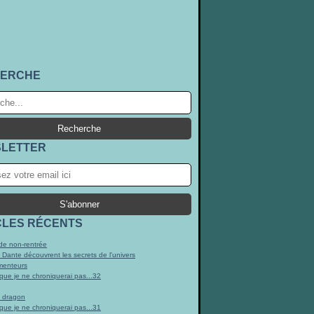
ERCHE
LETTER
CLES RÉCENTS
e non-rentrée
t Dante découvrent les secrets de l'univers
menteurs
 que je ne chroniquerai pas...32
n dragon
 que je ne chroniquerai pas...31