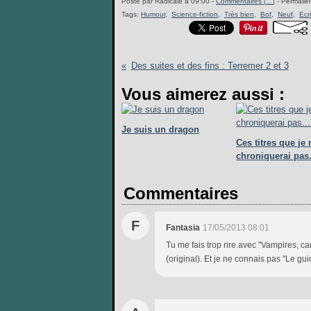
Posté par Radicale à 09:00 -
Commentaires [
…
]
- Permalien
Tags:
Humour
,
Science-fiction
,
Très bien
,
Bof
,
Neuf
,
Ecr
Des suites et des fins : Terremer 2 et 3
Vous aimerez aussi :
Je suis un dragon
Ces titres que je 
chroniquerai pas.
Commentaires
F
Fantasia
17/05/2013 08:01
Tu me fais trop rire avec "Vampires, car
(original). Et je ne connais pas "Le gu