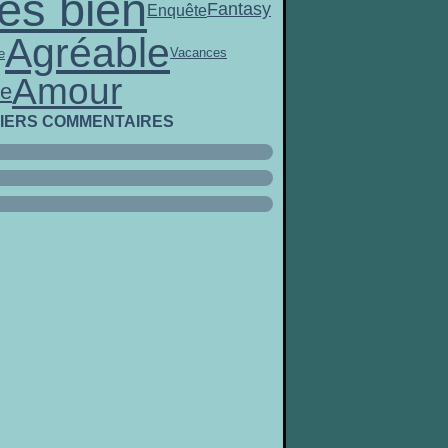
ès bien
Fantasy
Enquête
Agréable
Vacances
e
Amour
ie
IERS COMMENTAIRES