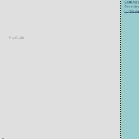
Celui qui
Des suites
Et plus e
Publicité