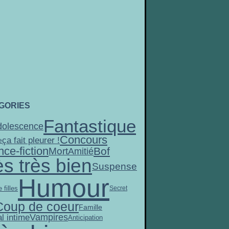
GORIES
Fantastique
dolescence
Concours
ça fait pleurer !
e
nce-fiction
Bof
Mort
Amitié
ès très bien
Suspense
Humour
 filles
Secret
Coup de coeur
Famille
Vampires
l intime
Anticipation