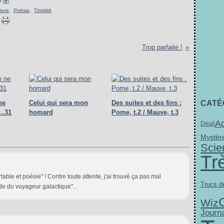
 [
#
]
iture
,
Poésie
,
Timidité
Trop parfaite !
ne
Celui qui sera mon
Des suites et des fins :
CATÉ
..31
homard
Pome, t.2 / Mauve, t.3
A
Deuil
Mystèr
Scie
Tr
table et poésie" ! Contre toute attente, j'ai trouvé ça pas mal
Trucs de
ide du voyageur galactique"...
Wiz
Journa