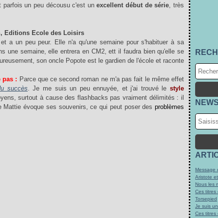
t parfois un peu décousu c'est un
excellent début de série
, très
 Editions Ecole des Loisirs
 et a un peu peur. Elle n'a qu'une semaine pour s'habituer à sa
s une semaine, elle entrera en CM2, ett il faudra bien qu'elle se
RECH
ureusement, son oncle Popote est le gardien de l'école et raconte
e pas :
Parce que ce second roman ne m'a pas fait le même effet
du succès
. Je me suis un peu ennuyée, et j'ai trouvé le
style
yens, surtout à cause des flashbacks pas vraiment délimités : il
NEWS
ue Mattie évoque ses souvenirs, ce qui peut poser des
problèmes
ARTI
Message d
Aristote e
Nous les 
Ces titres
Torsepied
Je suis u
Ces titres