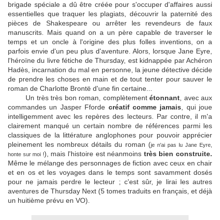
brigade spéciale a dû être créée pour s'occuper d'affaires aussi
essentielles que traquer les plagiats, découvrir la paternité des
pièces de Shakespeare ou arrêter les revendeurs de faux
manuscrits.
Mais quand on a un père capable de traverser le
temps et un oncle à l'origine des plus folles inventions, on a
parfois envie d'un peu plus d'aventure. Alors, lorsque Jane Eyre,
l'héroïne du livre fétiche de Thursday, est kidnappée par Achéron
Hadès, incarnation du mal en personne, la jeune détective décide
de prendre les choses en main et de tout tenter pour sauver le
roman de Charlotte Brontë d'une fin certaine...
Un très très bon roman, complètement
étonnant
, avec aux
commandes un Jasper Fforde
créatif comme jamais
, qui joue
intelligemment avec les repères des lecteurs. Par contre, il m'a
clairement manqué un certain nombre de références parmi les
classiques de la littérature anglophones pour pouvoir apprécier
pleinement les nombreux détails du roman (
je n'ai pas lu Jane Eyre,
), mais l'histoire est néanmoins
très bien construite.
honte sur moi !
Même le
mélange des personnages de fiction avec ceux en chair
et en os et les voyages dans le temps sont savamment dosés
pour ne jamais perdre le lecteur ; c'est sûr, je lirai les autres
aventures de Thursday Next (5 tomes traduits en français, et déjà
un huitième prévu en VO).