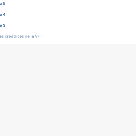
e 5
e 4
e 3
s créatrices de la VF !
e 2
e 1
e Mektoub My Love arrive enfin ! Rencontre avec Shaïn Boumedine et Sal
i : après Toni en famille
elle réalise le bouleversant Dites lui que je l'aime
ais ! Rencontre autour de Vie privée de Rebecca Zlotowski
 de Marguerite, Grave... Rencontre avec Ella Rumpf
 Les Rêveurs, un film intime sur la santé mentale
a avec un film sur le mouvement des Gilets jaunes