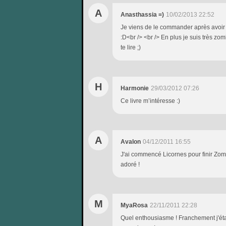
A
Anasthassia =)
10/02/2013 22:52
Je viens de le commander après avoir l
:D<br /> <br /> En plus je suis très zo
te lire ;)
H
Harmonie
29/03/2012 07:26
Ce livre m’intéresse :)
A
Avalon
04/12/2011 16:55
J'ai commencé Licornes pour finir Zomb
adoré !
M
MyaRosa
22/11/2011 22:28
Quel enthousiasme ! Franchement j'étai