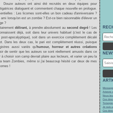
Douze auteurs ont ainsi été recrutés en deux équipes pour
stigatrices dialoguent et commentent chaque nouvelle en prologue.
entielles : Les licornes sont-elles un bon cadeau d'anniversaire ?
 ami lorsqu'on est un zombie ? Est-ce bien raisonnable d'élever un
ge ?
REC
tairement
délirant,
à prendre absolument au
second degré
! Les
onnaissent déjà, soit dans leur univers habituel (c'est le cas de
post-apocalyptique), soit dans un exercice complètement décalé
. Dans les deux cas, le pari est complètement réussi, puisque
istres aussi variés qu'
humour, horreur et autres créations
aisir de sentir que les auteurs se sont réellement amusés dans ce
NEW
eur à choisir son camp devrait plaire aux lecteurs, et varier un peu la
si la team Zombies, même si j'ai beaucoup hésité car deux de mes
cornes !
ART
Message
Aristote 
Nous les
Ces titre
Torsepie
Je suis 
Ces titre