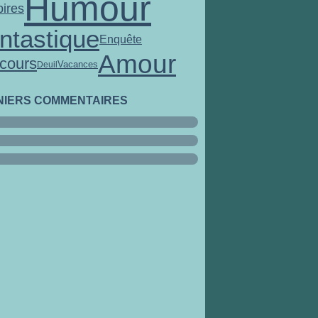
Humour
ires
ntastique
Enquête
Amour
cours
Vacances
Deuil
NIERS COMMENTAIRES