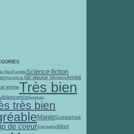
ÉGORIES
Science-fiction
Famille
e filles
asy
Amitié
ça fait pleurer !
Mystère
Secret
Très bien
al intime
Adolescence
Aventure
ès très bien
gréable
Magie
Suspense
p de coeur
Mort
Anticipation