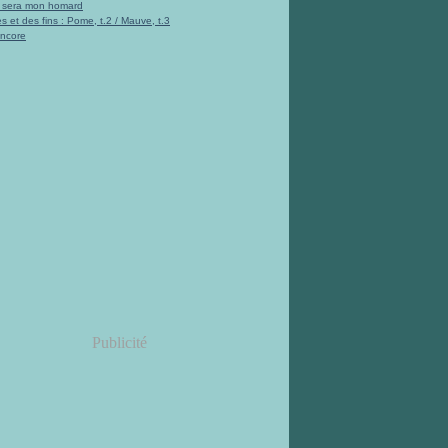
i sera mon homard
s et des fins : Pome, t.2 / Mauve, t.3
encore
Publicité