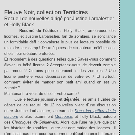
Fleuve Noir, collection Territoires
Recueil de nouvelles dirigé par Justine Larbalestier
et Holly Black
Résumé de l'éditeur :
Holly Black, amoureuse des
licornes, et Justine Larbalestier, fan de zombies, se sont lancé
un formidable défi : convaincre le plus de lecteurs possible de
rejoindre leur camp ! Deux équipes de six auteurs célèbres ont
choisi leur créature préférée…
Et répondent à des questions telles que : Savez-vous comment
élever un bébé licorne ? Accepteriez-vous de devenir zombie
par amour ? Certains people seraient-ils des zombies ? Une
licorne peut-elle vous débarrasser de votre ex ? Et surtout,
comment éviter de manger son petit ami quand on est un
zombie ?
Maintenant, à vous de choisir votre camp !
Quelle
lecture jouissive et déjantée
, les amis ! L'idée de
départ de ce recueil de 12 nouvelles vient d'une discussion
entre Justine Larbalestier, auteure de
Dans les griffes de la
sorcière
et plus récemment
Menteuse
, et Holly Black, auteure
des
Chroniques de Spiderwick
. Alors que l'une ne jure que par
les histoires de zombies, l'autre est admiratrice des licornes ; il
n'en fallait pas plus pour transformer le
débat
en projet littéraire.