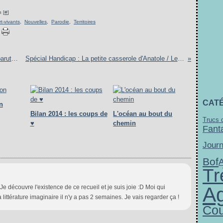
 [
#
]
t-vivants
,
Nouvelles
,
Parodie
,
Territoires
Vivre / Les aigles de pluie : deux nouvelles parutions mini Syros Soon
Spécial Handicap : La petite casserole d'Anatole / Le livre noir des couleurs
CAT
n
Bilan 2014 : les coups de
L'océan au bout du
Trucs d
♥
chemin
Fant
Journ
Bof
Tr
A
 Je découvre l'existence de ce recueil et je suis joie :D Moi qui
littérature imaginaire il n'y a pas 2 semaines. Je vais regarder ça !
Cou