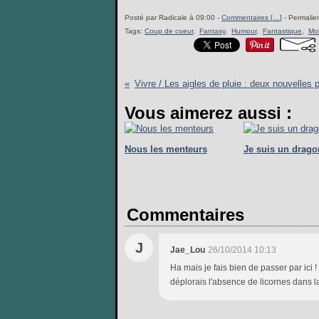
Posté par Radicale à 09:00 -
Commentaires [
…
]
- Permalien
Tags:
Coup de coeur
,
Fantasy
,
Humour
,
Fantastique
,
Mor
Vous aimerez aussi :
Nous les menteurs
Je suis un drago
Commentaires
J
Jae_Lou
26/10/2014 10:13
Ha mais je fais bien de passer par ici !
déplorais l'absence de licornes dans la 