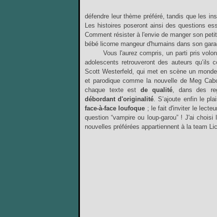
défendre leur thème préféré, tandis que les in
Les histoires poseront ainsi des questions ess
Comment résister à l'envie de manger son petit
bébé licorne mangeur d'humains dans son gara
Vous l'aurez compris, un parti pris volon
adolescents retrouveront des auteurs qu’ils c
Scott Westerfeld, qui met en scène un monde 
et parodique comme la nouvelle de Meg Cabot
chaque texte est
de qualité
, dans des reg
débordant d'originalité
. S’ajoute enfin le pl
face-à-face loufoque
; le fait d'inviter le lect
question “vampire ou loup-garou” ! J'ai choi
nouvelles préférées appartiennent à la team Li