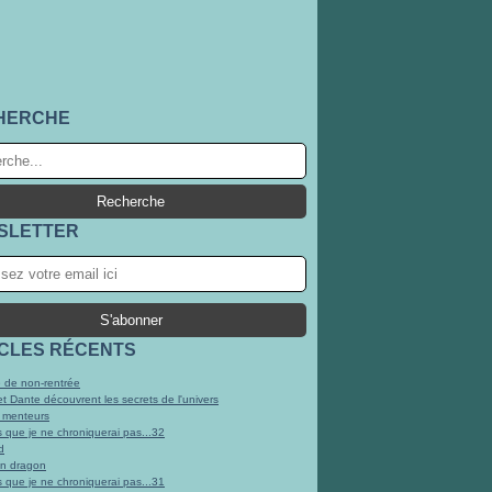
HERCHE
SLETTER
ICLES RÉCENTS
 de non-rentrée
et Dante découvrent les secrets de l'univers
 menteurs
s que je ne chroniquerai pas...32
d
un dragon
s que je ne chroniquerai pas...31