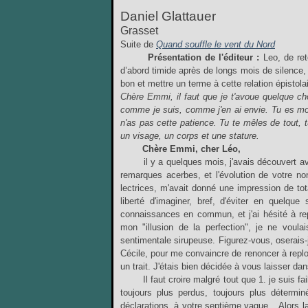
Daniel Glattauer
Grasset
Suite de
Quand souffle le vent du Nord
Présentation de l'éditeur :
Leo, de ret
d’abord timide après de longs mois de silence,
bon et mettre un terme à cette relation épistol
Chère Emmi, il faut que je t'avoue quelque cho
comme je suis, comme j'en ai envie. Tu es mon
n'as pas cette patience. Tu te mêles de tout, 
un visage, un corps et une stature.
Chère Emmi, cher Léo,
il y a quelques mois, j'avais découvert avec 
remarques acerbes, et l'évolution de votre non-
lectrices, m'avait donné une impression de tot
liberté d'imaginer, bref, d'éviter en quelqu
connaissances en commun, et j'ai hésité à rep
mon "illusion de la perfection", je ne voulai
sentimentale sirupeuse. Figurez-vous, oserais-je
Cécile, pour me convaincre de renoncer à replon
un trait. J'étais bien décidée à vous laisser d
Il faut croire malgré tout que 1. je suis faibl
toujours plus perdus, toujours plus détermin
déclarations, à votre septième vague... Alors la