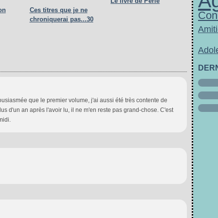
A
Le livre de Perle
on
Ces titres que je ne
Con
chroniquerai pas...30
Amit
Adol
DER
usiasmée que le premier volume, j'ai aussi été très contente de
s d'un an après l'avoir lu, il ne m'en reste pas grand-chose. C'est
idi.