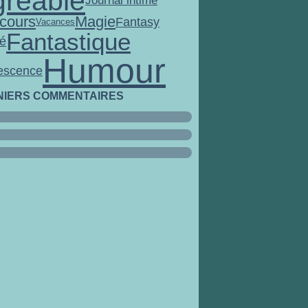
gréable
Journal intime
Magie
cours
Fantasy
Vacances
Fantastique
ié
Humour
escence
NIERS COMMENTAIRES