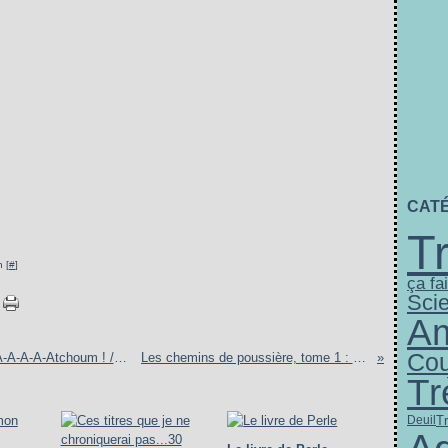
CAT
T
 [
#
]
ça fai
Scie
A
Cou
Spécial animaux de compagnie étonnants : A-A-A-A-Atchoum ! / Mon chat le plus bête du monde
Les chemins de poussière, tome 1 : Saba Ange de la Mort
Tr
Tr
Deuil