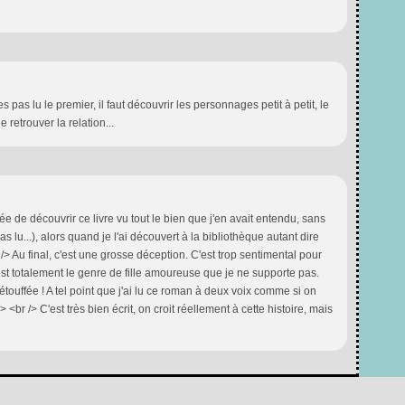
pas lu le premier, il faut découvrir les personnages petit à petit, le
 retrouver la relation...
dée de découvrir ce livre vu tout le bien que j'en avait entendu, sans
 lu...), alors quand je l'ai découvert à la bibliothèque autant dire
/> Au final, c'est une grosse déception. C'est trop sentimental pour
est totalement le genre de fille amoureuse que je ne supporte pas.
étouffée ! A tel point que j'ai lu ce roman à deux voix comme si on
/> <br /> C'est très bien écrit, on croit réellement à cette histoire, mais