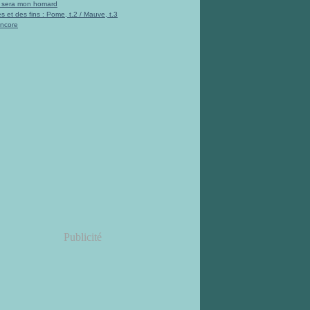
i sera mon homard
s et des fins : Pome, t.2 / Mauve, t.3
encore
Publicité