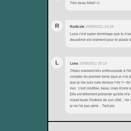
Très beau billet! =)
R
Radicale
20/09/2011 16:28
Luna c'est super dommage que tu n'aies 
deuxième est vraiment pour le plaisir de
L
Luna
19/09/2011 20:15
J'étais vraiment très enthousiaste à l'i
compter du premier tome (que je n'ai pas
que je me suis ruée dessus !<br /> <br 
moi : c'est crédible, beau, mais Emmi 
Elle est tellement présente qu'elle m'a 
voyait toute l'histoire de son côté...<br 
je ne l'ai pas aimé... Tant pis.