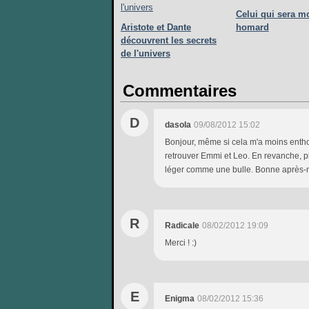
Celui qui sera m
Aristote et Dante
homard
découvrent les secrets
de l'univers
Commentaires
D
dasola
09/08/2012 15:02
Bonjour, même si cela m'a moins entho
retrouver Emmi et Leo. En revanche, plu
léger comme une bulle. Bonne après-m
R
Radicale
08/02/2012 19:09
Merci ! :)
E
Enigma
08/02/2012 15:36