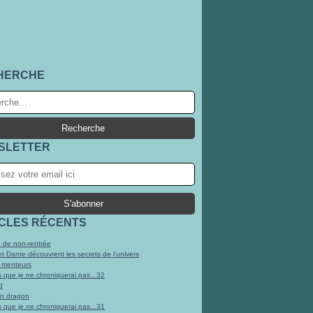
HERCHE
SLETTER
ICLES RÉCENTS
 de non-rentrée
et Dante découvrent les secrets de l'univers
 menteurs
s que je ne chroniquerai pas...32
d
un dragon
s que je ne chroniquerai pas...31