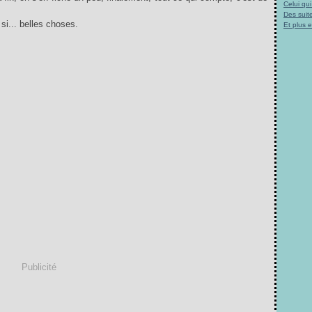
Celui qu
Des suite
i... belles choses.
Et plus 
Publicité