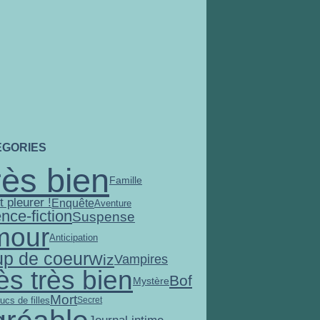
ÉGORIES
rès bien
Famille
t pleurer !
Enquête
Aventure
nce-fiction
Suspense
mour
Anticipation
p de coeur
Wiz
Vampires
ès très bien
Bof
Mystère
Mort
ucs de filles
Secret