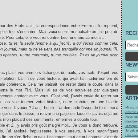
our des Etats-Unis, la correspondance entre Emmi et lui reprend,
 puis tout s’enchaîne. Mais voici qu’Emmi souhaite en finir pour de
REC
aire. Pour cela, elle veut rencontrer Leo, une fois au moins…
se, tu es la seule femme à qui j'écris, à qui j'écris comme cela,
 journal, mais tu ne te tiens pas tranquille comme un journal. Tu
tu ripostes, tu me contredis, tu me troubles. Tu es un journal avec
NEW
plaisir vos premiers échanges de mails, vos traits d'esprit, vos
relation. La fin de votre histoire, qui avait fait hurler nombre de
ale cohérence. Cela me plaisait, de rester dans le doute, dans la
e sorte le mot FIN. Mais j'ai eu de vos nouvelles par quelques
rendre contact avec vous. C'est vrai, j'avais envie de rester sur
ART
s pas voir tourner votre histoire, notre histoire, en une bluette
 vous l'avouer ? J'ai si honte : j'ai demandé l'issue de tout ceci à
Message
Aristote 
ger dans le passé, à rouvrir une page sur laquelle j'avais déjà tiré
Nous les
ans mon placard des sentiments, enfermés à double tour.
Ces titre
e et 2. j'y avais pris goût malgré moi... Je vous ai donc retrouvé,
Torsepie
és, j'ai assisté, impuissante, à vos erreurs, à vos magnifiques
Je suis 
Ces titre
 fin, on s'en fiche un peu, finalement, tout ce qui compte, c'est de