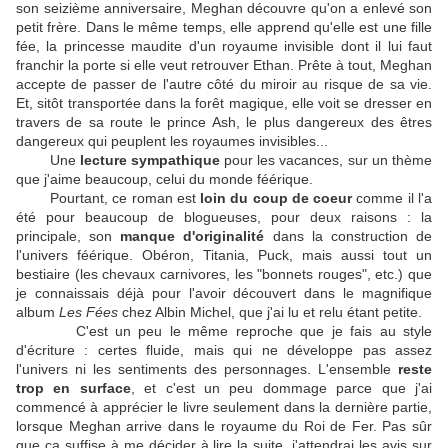
son seizième anniversaire, Meghan découvre qu'on a enlevé son
petit frère. Dans le même temps, elle apprend qu'elle est une fille
fée, la princesse maudite d'un royaume invisible dont il lui faut
franchir la porte si elle veut retrouver Ethan. Prête à tout, Meghan
accepte de passer de l'autre côté du miroir au risque de sa vie.
Et, sitôt transportée dans la forêt magique, elle voit se dresser en
travers de sa route le prince Ash, le plus dangereux des êtres
dangereux qui peuplent les royaumes invisibles...
Une
lecture sympathique
pour les vacances, sur un thème
que j'aime beaucoup, celui du monde féérique.
Pourtant, ce roman est
loin du coup de coeur
comme il l'a
été pour beaucoup de blogueuses, pour deux raisons : la
principale, son
manque d'originalité
dans la construction de
l'univers féérique. Obéron, Titania, Puck, mais aussi tout un
bestiaire (les chevaux carnivores, les "bonnets rouges", etc.) que
je connaissais déjà pour l'avoir découvert dans le magnifique
album
Les Fées
chez Albin Michel, que j'ai lu et relu étant petite.
C'est un peu le même reproche que je fais au style
d'écriture : certes fluide, mais qui ne développe pas assez
l'univers ni les sentiments des personnages. L'ensemble
reste
trop en surface
, et c'est un peu dommage parce que j'ai
commencé à apprécier le livre seulement dans la dernière partie,
lorsque Meghan arrive dans le royaume du Roi de Fer. Pas sûr
que ça suffise à me décider à lire la suite, j'attendrai les avis sur