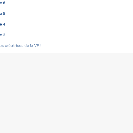
e 6
e 5
e 4
e 3
s créatrices de la VF !
e 2
e 1
e Mektoub My Love arrive enfin ! Rencontre avec Shaïn Boumedine et Sal
i : après Toni en famille
elle réalise le bouleversant Dites lui que je l'aime
ais ! Rencontre autour de Vie privée de Rebecca Zlotowski
 de Marguerite, Grave... Rencontre avec Ella Rumpf
 Les Rêveurs, un film intime sur la santé mentale