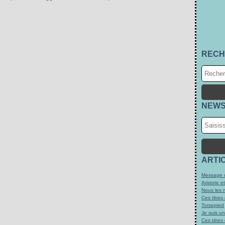
RECH
NEWS
ARTI
Message d
Aristote e
Nous les 
Ces titres
Torsepied
Je suis u
Ces titres