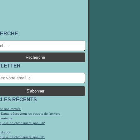
ERCHE
LETTER
CLES RÉCENTS
e non-rentrée
t Dante découvrent les secrets de l'univers
menteurs
 que je ne chroniquerai pas...32
n dragon
 que je ne chroniquerai pas...31