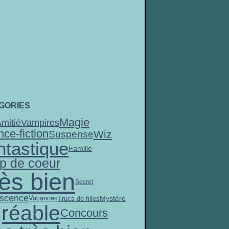
GORIES
Magie
mitié
Vampires
nce-fiction
Wiz
Suspense
ntastique
Famille
p de coeur
ès bien
Secret
scence
Mystère
Vacances
Trucs de filles
réable
Concours