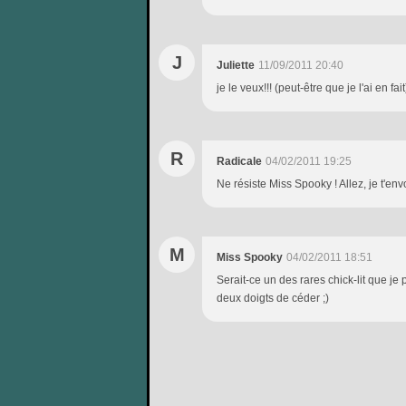
J
Juliette
11/09/2011 20:40
je le veux!!! (peut-être que je l'ai en fait
R
Radicale
04/02/2011 19:25
Ne résiste Miss Spooky ! Allez, je t'en
M
Miss Spooky
04/02/2011 18:51
Serait-ce un des rares chick-lit que je 
deux doigts de céder ;)