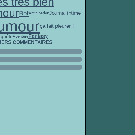
ès très bien
our
Bof
Journal intime
Anticipation
umour
ça fait pleurer !
Fantasy
quête
Aventure
IERS COMMENTAIRES