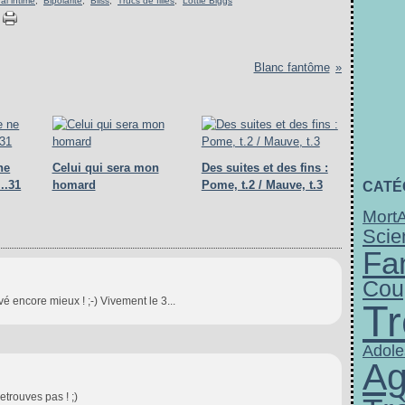
al intime
,
Bipolarité
,
Bliss
,
Trucs de filles
,
Lottie Biggs
Blanc fantôme
ne
Celui qui sera mon
Des suites et des fins :
..31
homard
Pome, t.2 / Mauve, t.3
CATÉ
Mort
A
Scie
Fa
Cou
uvé encore mieux ! ;-) Vivement le 3...
Tr
Adole
Ag
retrouves pas ! ;)