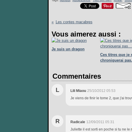
Tags:
Humour
,
Adolescence
,
Très très bien
,
Amitié
,
Journ
Les contes macabres
Vous aimerez aussi :
Je suis un dragon
Ces titres que je 
chroniquerai pas.
Commentaires
L
Lili Miaou
25/10/2012 05:53
Je viens de finir le tome 2, que j'ai tro
R
Radicale
12/09/2011 05:31
Juliette il est sorti en poche si tu ne le 