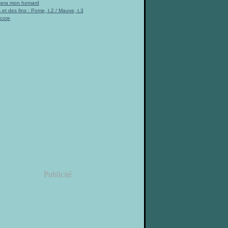
 sera mon homard
 et des fins : Pome, t.2 / Mauve, t.3
ncore
Publicité