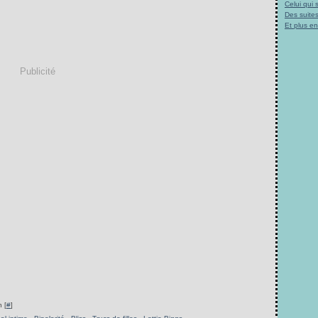
Celui qui
Des suites
Et plus e
Publicité
 [
#
]