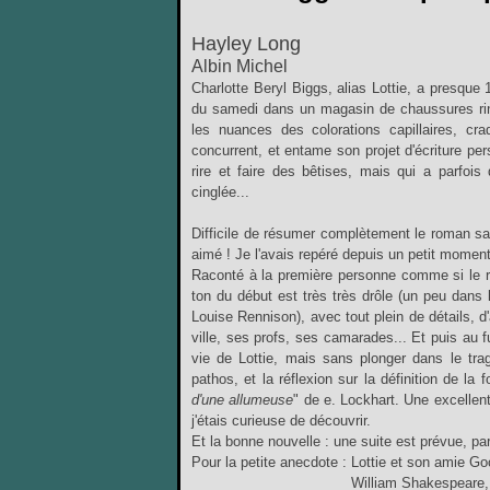
Hayley Long
Albin Michel
Charlotte Beryl Biggs, alias Lottie, a presqu
du samedi dans un magasin de chaussures ring
les nuances des colorations capillaires, 
concurrent, et entame son projet d'écriture pe
rire et faire des bêtises, mais qui a parfois
cinglée...
Difficile de résumer complètement le roman san
aimé ! Je l'avais repéré depuis un petit momen
Raconté à la première personne comme si le rom
ton du début est très très drôle (un peu dans 
Louise Rennison), avec tout plein de détails, 
ville, ses profs, ses camarades... Et puis au 
vie de Lottie, mais sans plonger dans le tra
pathos, et la réflexion sur la définition de la
d'une allumeuse
" de e. Lockhart. Une excellent
j'étais curieuse de découvrir.
Et la bonne nouvelle : une
suite
est prévue, pa
Pour la petite anecdote : Lottie et son amie Go
William Shakespeare, 