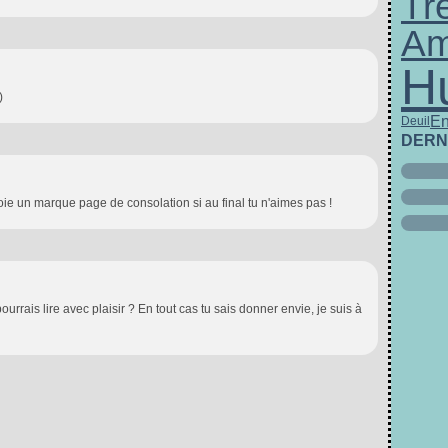
Tr
Am
H
)
En
Deuil
DERN
voie un marque page de consolation si au final tu n'aimes pas !
pourrais lire avec plaisir ? En tout cas tu sais donner envie, je suis à