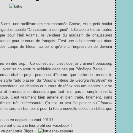
e 15 ans, une meilleure amie surnommée Goose, et un petit boulot
ardes appelé "Chaussure à son pied". Elle adore tester toutes
craque pour Neil Adams, le vendeur du magasin de chaussures
rsonnel pour le cours de français. C'est une adolescente qui aime
 des coups de blues, au point qu'elle a l'impression de devenir
s en dire trop... Ce qui est sûr, c'est que j'ai vraiment beaucoup
t, avec sa couverture acidulée dessinée par Pénélope Bagieu.
an était le projet personnel d'écriture que Lottie doit rendre, le
le style "ado blasée" du "
Journal intime de Georgia Nicolson"
de
d'anecdotes, de dessins et surtout de réflexions amusantes sur sa
fur et à mesure, on découvre que tout n'est pas si simple dans la
gique. C'est vraiment bien amené et bien traité, finement, sans
 folie est très intéressante. Ça m'a un peu fait penser au "
Journal
e lecture, un bon point pour la toute nouvelle collection
Bliss
que
rution en anglais courant 2010 !
ose ont chacune leur profil sur Facebook !
vu par Lottie Biggs...