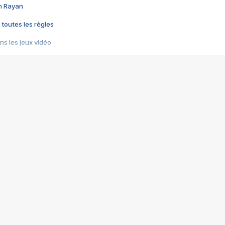
im Rayan
 toutes les règles
s les jeux vidéo
us choquant de Rockstar ? - Le scandale BULLY
e plus moche de Steam
du RÊVE tourne au CAUCHEMAR
pendant 8 heures
it… à tort
umiliés par un jeu vidéo
ire - Final Fantasy 8
ti un empire - Age of Empires
story DOFUS
tard, il crée l'un des pires jeux de tous les temps, MindsEye.